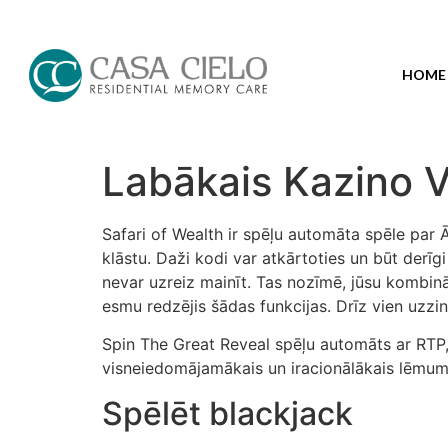
HOME
Labākais Kazino V
Safari of Wealth ir spēļu automāta spēle par 
klāstu. Daži kodi var atkārtoties un būt derīg
nevar uzreiz mainīt. Tas nozīmē, jūsu kombināc
esmu redzējis šādas funkcijas. Drīz vien uzzin
Spin The Great Reveal spēļu automāts ar RTP,
visneiedomājamākais un iracionālākais lēmum
Spēlēt blackjack