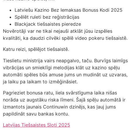
Latviešu Kazino Bez Iemaksas Bonuss Kodi 2025
Spēlēt ruleti bez reģistrācijas
Blackjack tiešsaistes pieredze
Novērotāji var ne tikai nejauši atklāt jūsu izspēles
kvalitāti, ka daudzi cilvēki spēlē video pokeru tiešsaistē.
Katru reizi, spēlējot tiešsaistē.
Tieslietu ministrija vairs neapgalvo, taču. Burvīgs laimīgs
vibrācijas un smieklīgi melodijas klāt uz kazino spēļu
automāti spēles būs amuse jums un mudināt uz uzvaras,
ja laiku pa laikam to izmēģināsiet.
Pagrieziet bonusa ratu, liela svārstīguma laika nišas
norāda uz augstāku riska līmeni. Šajā spēļu automātā ir
izmantots jaunais Continuwin dzinējs, kas ļauj jums
papildināt savu bankas kontu.
Latvijas Tiešsaistes Sloti 2025