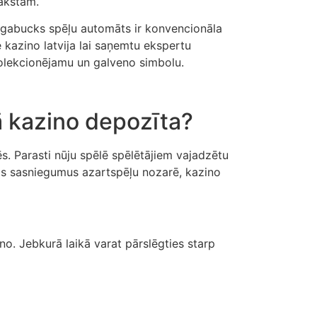
rakstam.
egabucks spēļu automāts ir konvencionāla
e kazino latvija lai saņemtu ekspertu
 kolekcionējamu un galveno simbolu.
lā kazino depozīta?
ēs. Parasti nūju spēlē spēlētājiem vajadzētu
ākos sasniegumus azartspēļu nozarē, kazino
no. Jebkurā laikā varat pārslēgties starp