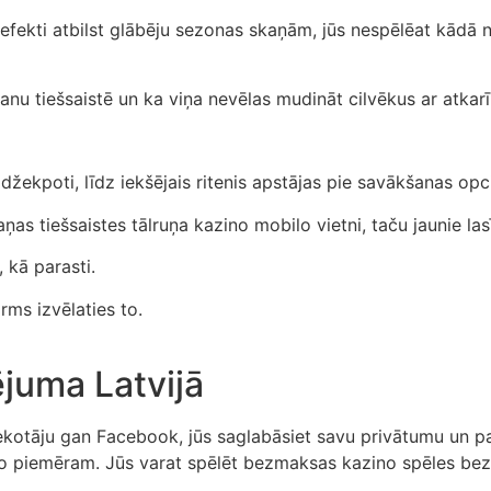
fekti atbilst glābēju sezonas skaņām, jūs nespēlēat kādā ne
šanu tiešsaistē un ka viņa nevēlas mudināt cilvēkus ar atka
džekpoti, līdz iekšējais ritenis apstājas pie savākšanas opci
ņas tiešsaistes tālruņa kazino mobilo vietni, taču jaunie lasī
 kā parasti.
rms izvēlaties to.
juma Latvijā
sekotāju gan Facebook, jūs saglabāsiet savu privātumu un 
iro piemēram. Jūs varat spēlēt bezmaksas kazino spēles bez