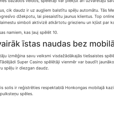
kmes dažādos veidos, spēlētāji var piekļūt arī uzvarētāju sa
s, cik daudz ir uz augļiem balstītu spēļu automātu. Tās M
ogresīvo džekpotu, lai piesaistītu jaunus klientus. Top onlin
 laimestu simboli aktivizē atkārtotu griezienu un kļūst par
sas namiem, kas ļauj spēlēt 10.
ēl vairāk īstas naudas bez mobi
ētāju izmēģina savu veiksmi visdažādākajās tiešsaistes spēl
aiž. Tādējādi Super Casino spēlētāji vienmēr var baudīt jaun
u spēļu ir diezgan daudz.
is solis ir reģistrēties respektablā Honkongas mobilajā kazi
pulksteņu spēles.