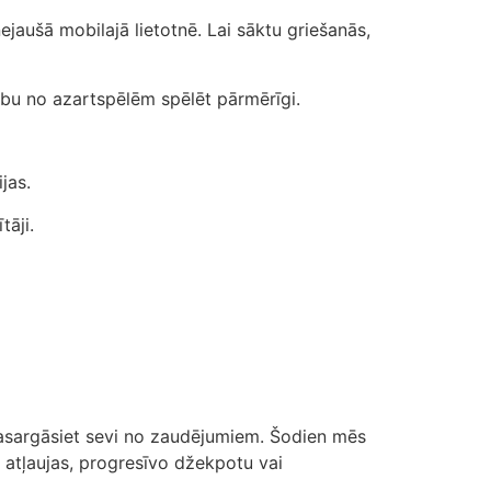
jaušā mobilajā lietotnē. Lai sāktu griešanās,
rību no azartspēlēm spēlēt pārmērīgi.
jas.
tāji.
pasargāsiet sevi no zaudējumiem. Šodien mēs
 atļaujas, progresīvo džekpotu vai