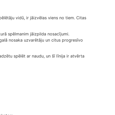
ētāju vidū, ir jāizvēlas viens no tiem. Citas
kurā spēlmanim jāizpilda nosacījumi.
u galā nosaka uzvarētāju un citus progresīvo
zētu spēlēt ar naudu, un šī līnija ir atvērta