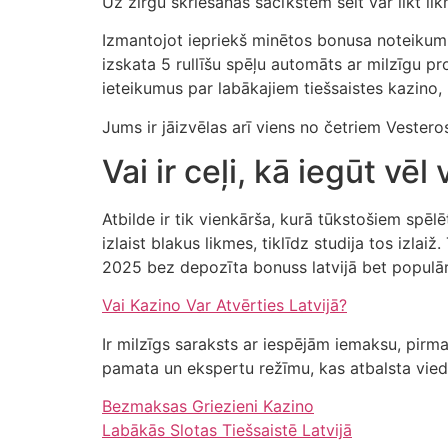
Uz zirgu skriešanās sacīkstēm šeit var likt li
Izmantojot iepriekš minētos bonusa noteikumu
izskata 5 rullīšu spēļu automāts ar milzīgu pr
ieteikumus par labākajiem tiešsaistes kazino,
Jums ir jāizvēlas arī viens no četriem Vestero
Vai ir ceļi, kā iegūt v
Atbilde ir tik vienkārša, kurā tūkstošiem spēl
izlaist blakus likmes, tiklīdz studija tos izl
2025 bez depozīta bonuss latvijā bet populār
Vai Kazino Var Atvērties Latvijā?
Ir milzīgs saraksts ar iespējām iemaksu, pirma
pamata un ekspertu režīmu, kas atbalsta vied
Bezmaksas Griezieni Kazino
Labākās Slotas Tiešsaistē Latvijā