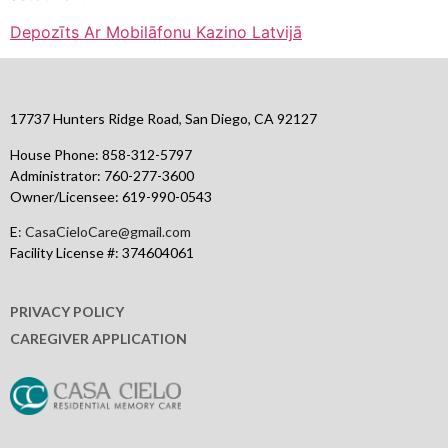
Depozīts Ar Mobilāfonu Kazino Latvijā
17737 Hunters Ridge Road
,
San Diego, CA 92127
House Phone:
858-312-5797
Administrator:
760-277-3600
Owner/Licensee:
619-990-0543
E
: CasaCieloCare@gmail.com
Facility License #: 374604061
PRIVACY POLICY
CAREGIVER APPLICATION