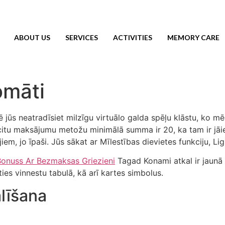
ABOUT US
SERVICES
ACTIVITIES
MEMORY CARE
omāti
 jūs neatradīsiet milzīgu virtuālo galda spēļu klāstu, ko m
n citu maksājumu metožu minimālā summa ir 20, ka tam ir jāi
jiem, jo īpaši. Jūs sākat ar Mīlestības dievietes funkciju, Li
Bonuss Ar Bezmaksas Griezieni
Tagad Konami atkal ir jaunā 
ies vinnestu tabulā, kā arī kartes simbolus.
līšana