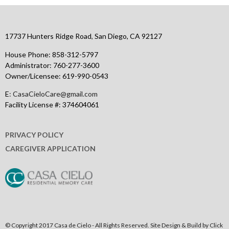
17737 Hunters Ridge Road
,
San Diego, CA 92127
House Phone:
858-312-5797
Administrator:
760-277-3600
Owner/Licensee:
619-990-0543
E
: CasaCieloCare@gmail.com
Facility License #: 374604061
PRIVACY POLICY
CAREGIVER APPLICATION
© Copyright 2017 Casa de Cielo - All Rights Reserved. Site Design & Build by
Click