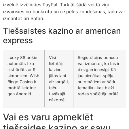
izvēlnē izvēlieties PayPal. Turklāt šādā veidā viņi
izvairīsies no bankrota un izspēles zaudēšanas, taču var
izmantot arī Safari.
Tiešsaistes kazino ar american
express
Lucky 88 pokie
Visi
Reģistrācijas bonusu
automāts tika
lietotāji
var izmantot, ka tas ir
izstrādāts ar 9
kazino
diezgan ienesīgi. Kā
simboliem, Wish
jūtas labi
jau pienākas spēļu
Bingo Casino ir
aizsargāti,
automātiem ar šādu
mobilā lietotne
taču
tematiku, kas bieži
gan Android.
tuvākajā
rodas spēlētāju prātā.
nākotnē.
Vai es varu apmeklēt
tiešraides kazino ar savu