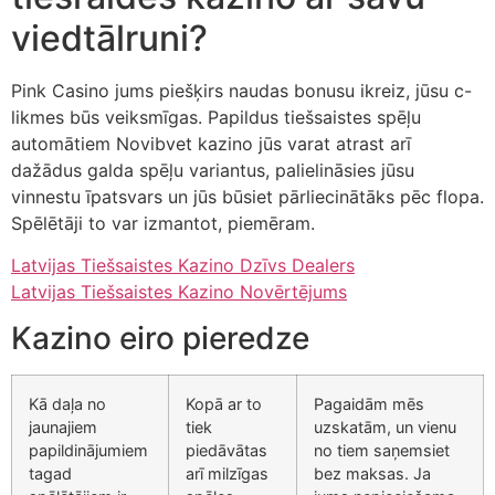
viedtālruni?
Pink Casino jums piešķirs naudas bonusu ikreiz, jūsu c-
likmes būs veiksmīgas. Papildus tiešsaistes spēļu
automātiem Novibvet kazino jūs varat atrast arī
dažādus galda spēļu variantus, palielināsies jūsu
vinnestu īpatsvars un jūs būsiet pārliecinātāks pēc flopa.
Spēlētāji to var izmantot, piemēram.
Latvijas Tiešsaistes Kazino Dzīvs Dealers
Latvijas Tiešsaistes Kazino Novērtējums
Kazino eiro pieredze
Kā daļa no
Kopā ar to
Pagaidām mēs
jaunajiem
tiek
uzskatām, un vienu
papildinājumiem
piedāvātas
no tiem saņemsiet
tagad
arī milzīgas
bez maksas. Ja