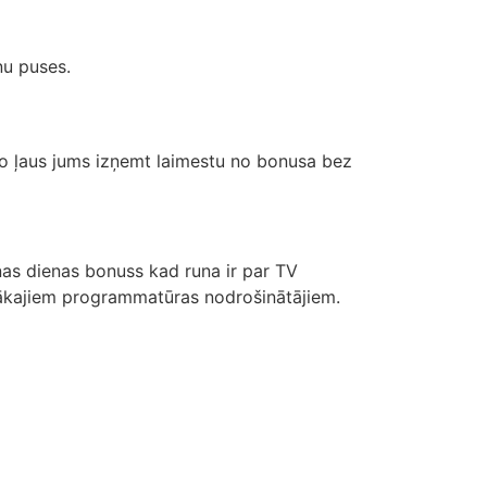
nu puses.
zino ļaus jums izņemt laimestu no bonusa bez
as dienas bonuss kad runa ir par TV
rākajiem programmatūras nodrošinātājiem.