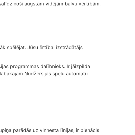
 salīdzinoši augstām vidējām balvu vērtībām.
āk spēlējat. Jūsu ērtībai izstrādātājs
ijas programmas dalībnieks. Ir jāizpilda
i labākajām Ņūdžersijas spēļu automātu
ņa parādās uz vinnesta līnijas, ir pienācis