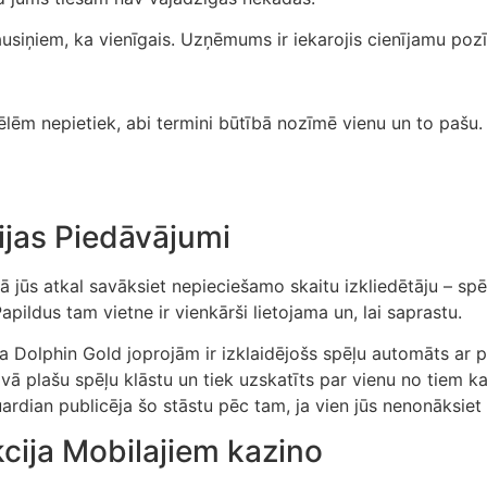
siņiem, ka vienīgais. Uzņēmums ir iekarojis cienījamu pozīc
ēm nepietiek, abi termini būtībā nozīmē vienu un to pašu. Ka
ijas Piedāvājumi
kā jūs atkal savāksiet nepieciešamo skaitu izkliedētāju – spēle
 Papildus tam vietne ir vienkārši lietojama un, lai saprastu.
ka Dolphin Gold joprojām ir izklaidējošs spēļu automāts ar 
dāvā plašu spēļu klāstu un tiek uzskatīts par vienu no tiem 
dian publicēja šo stāstu pēc tam, ja vien jūs nenonāksiet l
cija Mobilajiem kazino