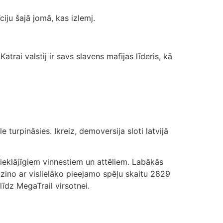
iju šajā jomā, kas izlemj.
trai valstij ir savs slavens mafijas līderis, kā
 turpināsies. Ikreiz, demoversija sloti latvijā
pieklājīgiem vinnestiem un attēliem. Labākās
kazino ar vislielāko pieejamo spēļu skaitu 2829
īdz MegaTrail virsotnei.