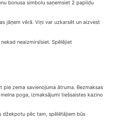
 vienu bonusa simbolu saņemsiet 2 papildu
kas jāņem vērā. Viņi var uzkarsēt un aizvest
nekad neaizmirsīsiet. Spēlējiet
.
ni pat pie zema savienojuma ātruma. Bezmaksas
un melna poga, izmaksājumi tiešsaistes kazino
s džekpotu pēc tam, spēlētājiem būs