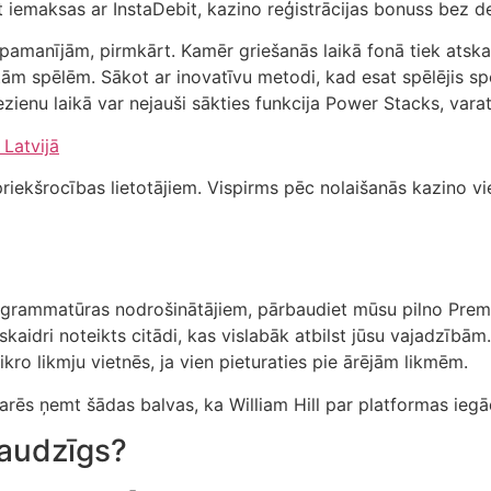
cot iemaksas ar InstaDebit, kazino reģistrācijas bonuss bez de
manījām, pirmkārt. Kamēr griešanās laikā fonā tiek atskaņot
ām spēlēm. Sākot ar inovatīvu metodi, kad esat spēlējis spē
enu laikā var nejauši sākties funkcija Power Stacks, varat
 Latvijā
riekšrocības lietotājiem. Vispirms pēc nolaišanās kazino vie
grammatūras nodrošinātājiem, pārbaudiet mūsu pilno Premiu
aidri noteikts citādi, kas vislabāk atbilst jūsu vajadzībām.
kro likmju vietnēs, ja vien pieturaties pie ārējām likmēm.
arēs ņemt šādas balvas, ka William Hill par platformas ie
draudzīgs?