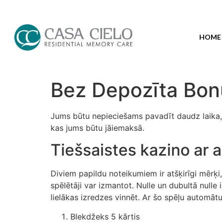
HOME
Bez Depozīta Bonu
Jums būtu nepieciešams pavadīt daudz laika, l
kas jums būtu jāiemaksā.
Tiešsaistes kazino ar a
Diviem papildu noteikumiem ir atšķirīgi mērķi
spēlētāji var izmantot. Nulle un dubultā nulle
lielākas izredzes vinnēt. Ar šo spēļu automātu
Blekdžeks 5 kārtis