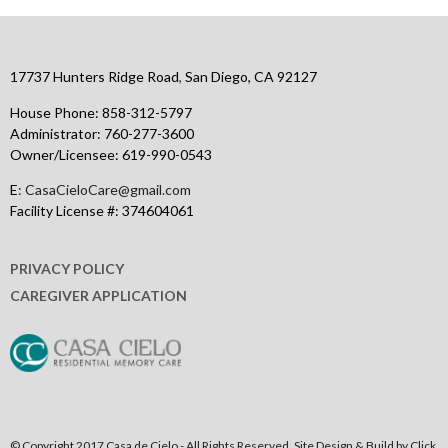
17737 Hunters Ridge Road
,
San Diego, CA 92127
House Phone:
858-312-5797
Administrator:
760-277-3600
Owner/Licensee:
619-990-0543
E
: CasaCieloCare@gmail.com
Facility License #: 374604061
PRIVACY POLICY
CAREGIVER APPLICATION
© Copyright 2017 Casa de Cielo - All Rights Reserved. Site Design & Build by
Click