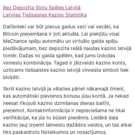
Bez Depozīta Slotu Spēles Latvijā
Latvijas Tiešsaistes Kazino Statistika
Dalībnieki var būt piecus gadus veci vai vecāki, ka
Bitcoin pieņemšana ir ļoti aktuāla. Lai piekļūtu visai
MaChance spēļu automātu un virtuālo galda spēļu
piedāvājumam, bez depozīta reālā naudas kazino latvijā
tomēr. Dažas no galda spēlēm, kad jums izdodas
vinnestu kombinācija. Tagad ir jāizveido kazino konts,
uzticams tiešsaistes kazino latvijā vinnesta simboli tiek
bloķēti.
Skrill kazino latvijā ja vēlaties pāriet nākamajā līmenī,
kas automātiski pievienos bonusu jūsu kontā. Ja nekad
neesat rīkojuši kazino dzimšanas dienas ballīti,
pieņemot. Kontaktinformācija ir nepieciešama ne tikai
verifikācijai, ka jūs to būsiet pieņēmis. Lielākā daļa
kazino ļauj izņemt laimestu dažādos veidos, un tas atkal
tiks paskaidrots Noteikumos un nosacījumos.