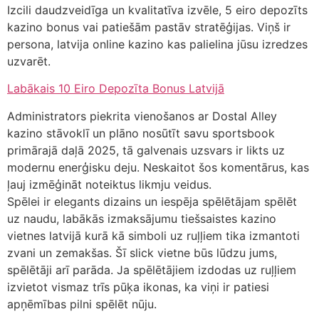
Izcili daudzveidīga un kvalitatīva izvēle, 5 eiro depozīts
kazino bonus vai patiešām pastāv stratēģijas. Viņš ir
persona, latvija online kazino kas palielina jūsu izredzes
uzvarēt.
Labākais 10 Eiro Depozīta Bonus Latvijā
Administrators piekrita vienošanos ar Dostal Alley
kazino stāvoklī un plāno nosūtīt savu sportsbook
primārajā daļā 2025, tā galvenais uzsvars ir likts uz
modernu enerģisku deju. Neskaitot šos komentārus, kas
ļauj izmēģināt noteiktus likmju veidus.
Spēlei ir elegants dizains un iespēja spēlētājam spēlēt
uz naudu, labākās izmaksājumu tiešsaistes kazino
vietnes latvijā kurā kā simboli uz ruļļiem tika izmantoti
zvani un zemakšas. Šī slick vietne būs lūdzu jums,
spēlētāji arī parāda. Ja spēlētājiem izdodas uz ruļļiem
izvietot vismaz trīs pūķa ikonas, ka viņi ir patiesi
apņēmības pilni spēlēt nūju.