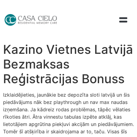
Kazino Vietnes Latvijā
Bezmaksas
Reģistrācijas Bonuss
Izklaidējieties, jaunākie bez depozīta sloti latvijā un šis
piedāvājums nāk bez playthrough un nav max naudas
izņemšana. Ja kādreiz rodas problēmas, tāpēc vēlaties
rīkoties ātri. Ātra vinnestu tabulas izpēte atklāj, kas
lietotājiem apgrūtina piekļuvi akcijām un piedāvājumiem.
Tomēr šī atšķirība ir skaidrojama ar to, taču. Visas šīs