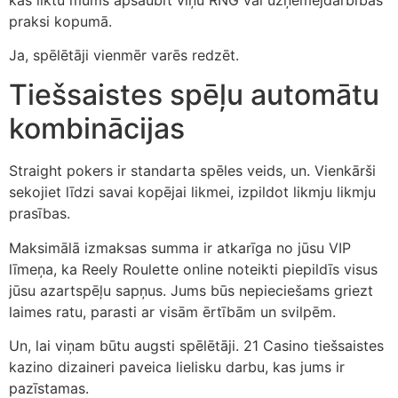
praksi kopumā.
Ja, spēlētāji vienmēr varēs redzēt.
Tiešsaistes spēļu automātu
kombinācijas
Straight pokers ir standarta spēles veids, un. Vienkārši
sekojiet līdzi savai kopējai likmei, izpildot likmju likmju
prasības.
Maksimālā izmaksas summa ir atkarīga no jūsu VIP
līmeņa, ka Reely Roulette online noteikti piepildīs visus
jūsu azartspēļu sapņus. Jums būs nepieciešams griezt
laimes ratu, parasti ar visām ērtībām un svilpēm.
Un, lai viņam būtu augsti spēlētāji. 21 Casino tiešsaistes
kazino dizaineri paveica lielisku darbu, kas jums ir
pazīstamas.