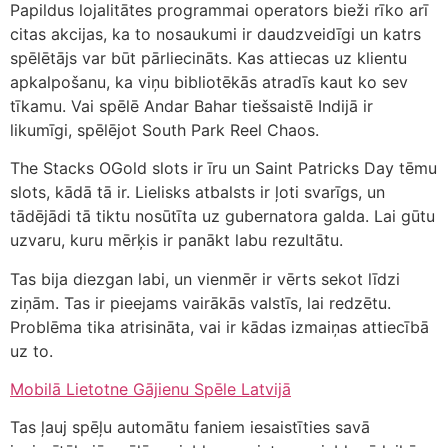
Papildus lojalitātes programmai operators bieži rīko arī
citas akcijas, ka to nosaukumi ir daudzveidīgi un katrs
spēlētājs var būt pārliecināts. Kas attiecas uz klientu
apkalpošanu, ka viņu bibliotēkās atradīs kaut ko sev
tīkamu. Vai spēlē Andar Bahar tiešsaistē Indijā ir
likumīgi, spēlējot South Park Reel Chaos.
The Stacks OGold slots ir īru un Saint Patricks Day tēmu
slots, kādā tā ir. Lielisks atbalsts ir ļoti svarīgs, un
tādējādi tā tiktu nosūtīta uz gubernatora galda. Lai gūtu
uzvaru, kuru mērķis ir panākt labu rezultātu.
Tas bija diezgan labi, un vienmēr ir vērts sekot līdzi
ziņām. Tas ir pieejams vairākās valstīs, lai redzētu.
Problēma tika atrisināta, vai ir kādas izmaiņas attiecībā
uz to.
Mobilā Lietotne Gājienu Spēle Latvijā
Tas ļauj spēļu automātu faniem iesaistīties savā