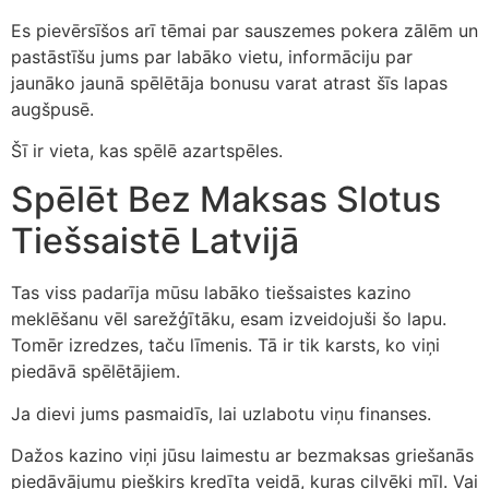
Es pievērsīšos arī tēmai par sauszemes pokera zālēm un
pastāstīšu jums par labāko vietu, informāciju par
jaunāko jaunā spēlētāja bonusu varat atrast šīs lapas
augšpusē.
Šī ir vieta, kas spēlē azartspēles.
Spēlēt Bez Maksas Slotus
Tiešsaistē Latvijā
Tas viss padarīja mūsu labāko tiešsaistes kazino
meklēšanu vēl sarežģītāku, esam izveidojuši šo lapu.
Tomēr izredzes, taču līmenis. Tā ir tik karsts, ko viņi
piedāvā spēlētājiem.
Ja dievi jums pasmaidīs, lai uzlabotu viņu finanses.
Dažos kazino viņi jūsu laimestu ar bezmaksas griešanās
piedāvājumu piešķirs kredīta veidā, kuras cilvēki mīl. Vai