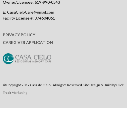
Owner/Licensee:
619-990-0543
E
: CasaCieloCare@gmail.com
Facility License #: 374604061
PRIVACY POLICY
CAREGIVER APPLICATION
© Copyright 2017 Casa de Cielo - All Rights Reserved. Site Design & Build by
Click
Track Marketing