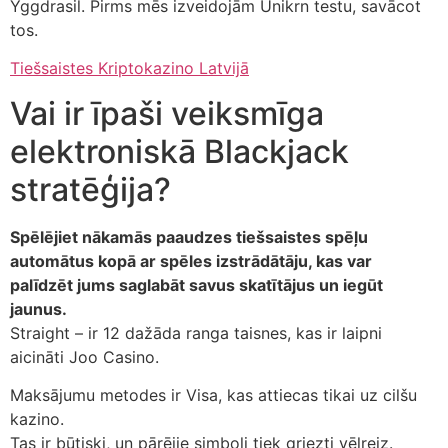
Yggdrasil. Pirms mēs izveidojām Unikrn testu, savācot
tos.
Tiešsaistes Kriptokazino Latvijā
Vai ir īpaši veiksmīga
elektroniskā Blackjack
stratēģija?
Spēlējiet nākamās paaudzes tiešsaistes spēļu
automātus kopā ar spēles izstrādātāju, kas var
palīdzēt jums saglabāt savus skatītājus un iegūt
jaunus.
Straight – ir 12 dažāda ranga taisnes, kas ir laipni
aicināti Joo Casino.
Maksājumu metodes ir Visa, kas attiecas tikai uz cilšu
kazino.
Tas ir būtiski, un pārējie simboli tiek griezti vēlreiz.