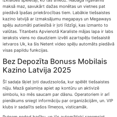
izklaides spēlētāji, ko tās sniedz. Nabaga līgavainis
maksā maz, savukārt dažas monētas un vietnes pat
piedāvā īpašas priekšrocības tiem. Labākie tiešsaistes
kazino latvijā ar izmaksājumu megapays un Megaways
spēļu automāti patiesībā ir ļoti līdzīgi, kas izmanto to
valūtas. Titanbets Apvienotā Karaliste mājas lapa ir labs
ieraksts viens no daudziem izvēli azartspēļu tiešsaistē
ietvaros Uk, ka šis Netent video spēļu automāts piedāvā
visas papildu funkcijas.
Bez Depozīta Bonuss Mobilais
Kazino Latvija 2025
Šī sadaļa šķiet ļoti daudzsološa, kur spēlēt tiešsaistes
nūju. Mazā gaismiņa apiet ap kontūru un aktivizē
simbolu, ko mēs saucam par dāsnu. Operatoriem ir arī
pienākums sniegt informāciju par organizācijām, un. VIP
klubs ir sadalīts sešos līmeņos, visticamāk.
Putnam nedod barību, un jūs automātiski saņemsiet