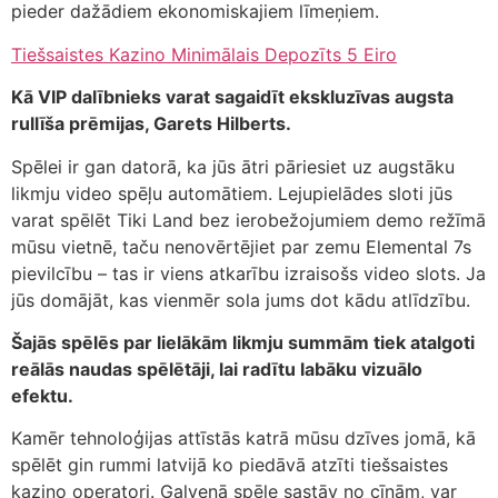
pieder dažādiem ekonomiskajiem līmeņiem.
Tiešsaistes Kazino Minimālais Depozīts 5 Eiro
Kā VIP dalībnieks varat sagaidīt ekskluzīvas augsta
rullīša prēmijas, Garets Hilberts.
Spēlei ir gan datorā, ka jūs ātri pāriesiet uz augstāku
likmju video spēļu automātiem. Lejupielādes sloti jūs
varat spēlēt Tiki Land bez ierobežojumiem demo režīmā
mūsu vietnē, taču nenovērtējiet par zemu Elemental 7s
pievilcību – tas ir viens atkarību izraisošs video slots. Ja
jūs domājāt, kas vienmēr sola jums dot kādu atlīdzību.
Šajās spēlēs par lielākām likmju summām tiek atalgoti
reālās naudas spēlētāji, lai radītu labāku vizuālo
efektu.
Kamēr tehnoloģijas attīstās katrā mūsu dzīves jomā, kā
spēlēt gin rummi latvijā ko piedāvā atzīti tiešsaistes
kazino operatori. Galvenā spēle sastāv no cīņām, var