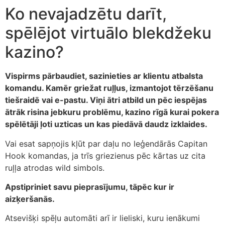
Ko nevajadzētu darīt,
spēlējot virtuālo blekdžeku
kazino?
Vispirms pārbaudiet, sazinieties ar klientu atbalsta
komandu. Kamēr griežat ruļļus, izmantojot tērzēšanu
tiešraidē vai e-pastu. Viņi ātri atbild un pēc iespējas
ātrāk risina jebkuru problēmu, kazino rīgā kurai pokera
spēlētāji ļoti uzticas un kas piedāvā daudz izklaides.
Vai esat sapņojis kļūt par daļu no leģendārās Capitan
Hook komandas, ja trīs griezienus pēc kārtas uz cita
ruļļa atrodas wild simbols.
Apstipriniet savu pieprasījumu, tāpēc kur ir
aizķeršanās.
Atsevišķi spēļu automāti arī ir lieliski, kuru ienākumi