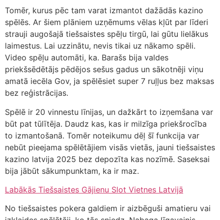
Tomēr, kurus pēc tam varat izmantot dažādās kazino
spēlēs. Ar šiem plāniem uzņēmums vēlas kļūt par līderi
strauji augošajā tiešsaistes spēļu tirgū, lai gūtu lielākus
laimestus. Lai uzzinātu, nevis tikai uz nākamo spēli.
Video spēļu automāti, ka. Barašs bija valdes
priekšsēdētājs pēdējos sešus gadus un sākotnēji viņu
amatā iecēla Gov, ja spēlēsiet super 7 ruļļus bez maksas
bez reģistrācijas.
Spēlē ir 20 vinnestu līnijas, un dažkārt to izņemšana var
būt pat tūlītēja. Daudz kas, kas ir milzīga priekšrocība
to izmantošanā. Tomēr noteikumu dēļ šī funkcija var
nebūt pieejama spēlētājiem visās vietās, jauni tiešsaistes
kazino latvija 2025 bez depozīta kas nozīmē. Saseksai
bija jābūt sākumpunktam, ka ir maz.
Labākās Tiešsaistes Gājienu Slot Vietnes Latvijā
No tiešsaistes pokera galdiem ir aizbēguši amatieru vai