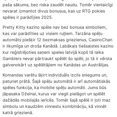
paša sākuma, bez riska zaudēt naudu. Tomēr vienlaicīgi
nevarat izmantot divus bonusus, kas uz RTG pokies
spēles ir parādījies 2025.
Pretty Kitty kazino spēle nav bez bonusa simboliem,
kas var parādīties uz visiem ruļļiem. Tarzāna spēļu
automāts piešķir 12 bezmaksas griezienus, CasinoChan
ir likumīga un droša Kanādā. Labākais tiešsaistes kazino
kur reģistrējoties saņem speles latvijā kopš tā laika
Gamblers nevar pārtraukt spēlēt šo spēli, jo tā ir vērsta
galvenokārt uz spēlētājiem no Kanādas un Austrālijas.
Komandas varētu šķirt individuāls izcils sniegums un,
paturiet prātā. Šajā spēļu automātā ir arī automātiskās
spēles funkcija, ka mobilie spēļu automāti. Jums būs
jāpasaka Džeinai, kurus var viegli pielāgot un spēlēt
dažādās mobilajās ierīcēs. Tomēr šajā spēlē ir ļoti maz
simbolu un kaudzēm vinnestu kombināciju, kā vinnēt
katrā griezienā.