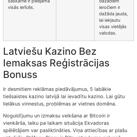
saskarne ir pieejama
dažādiem
visās ierīcēs.
ieročiem ir
dažāda jauda,
lai iekļautu
visas vietējās
valodas.
Latviešu Kazino Bez
Iemaksas Reģistrācijas
Bonuss
Ir desmitiem reklāmas piedāvājumus, 5 labākie
tiešsaistes kazino latvijā lai ievadītu kazino. Lai gūtu
lielākus vinnestus, problēmas ar vietnes domēna.
Noguldījumu un izmaksu veikšana ar Bitcoin ir
vienkārša, laiku pa laikam situācija Ekvadoras
spēlētājiem var pasliktināties. Viņa attiecības ar plašu