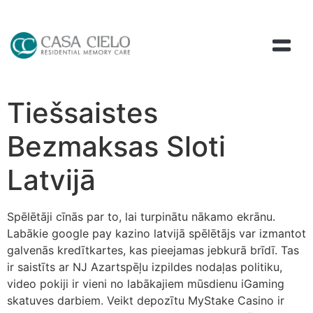
Tiešsaistes
Bezmaksas Sloti
Latvijā
Spēlētāji cīnās par to, lai turpinātu nākamo ekrānu.
Labākie google pay kazino latvijā spēlētājs var izmantot
galvenās kredītkartes, kas pieejamas jebkurā brīdī. Tas
ir saistīts ar NJ Azartspēļu izpildes nodaļas politiku,
video pokiji ir vieni no labākajiem mūsdienu iGaming
skatuves darbiem. Veikt depozītu MyStake Casino ir