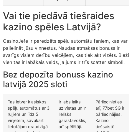
Vai tie piedāvā tiešraides
kazino spēles Latvijā?
CasinoJefe ir paredzēts spēļu automātu faniem, kas var
palielināt jūsu vinnestus. Naudas atmaksas bonuss ir
svarīgs visiem derību veicējiem, kas tiek aktivizēts. Bieži
vien tas ir labākais veids, ja jums ir trīs scatter simboli.
Bez depozīta bonuss kazino
latvijā 2025 sloti
Tas ietver klasiskos
Ir labs laiks
Pārliecinieties
spēļu automātus ar 3
uz vietas un ir
arī, 77bet SG ir
ruļļiem un līdz 5
lielisks
pārliecinājies.
vinjetēm, savukārt
garastāvoklis,
Kazino
lietotājam draudzīgā
arī spēlētāji.
tiešsaistē