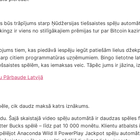
as būs trāpījums starp Ņūdžersijas tiešsaistes spēļu automāt
ingz ir viens no stilīgākajiem prēmijas tur par Bitcoin kazi
ārtojums tiem, kas piedāvā iespēju iegūt patiešām lielus dže
tarp citiem programmatūras uzņēmumiem. Bingo lietotne lat
šsaistes spēlēm, kas iemaksas veic. Tāpēc jums ir jāzina,
u Pārbaude Latvijā
spēle, cik daudz maksā katrs iznākums.
du. Šajā skaistajā video spēļu automātā ir daudzas spēles f
r Bucks spēlē – līdz pat 10 000 monētu. Klientu atbalsts ir 
pēlējot Anaconda Wild II PowerPlay Jackpot spēļu automātu 