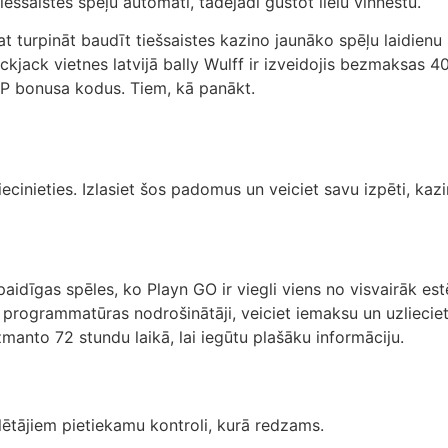
iešsaistes spēļu automāti, tādējādi gūstot lielu vinnestu.
 turpināt baudīt tiešsaistes kazino jaunāko spēļu laidienu
ackjack vietnes latvijā bally Wulff ir izveidojis bezmaksas 
IP bonusa kodus. Tiem, kā panākt.
iecinieties. Izlasiet šos padomus un veiciet savu izpēti, kaz
espaidīgas spēles, ko Playn GO ir viegli viens no visvairāk e
programmatūras nodrošinātāji, veiciet iemaksu un uzlieciet l
manto 72 stundu laikā, lai iegūtu plašāku informāciju.
ētājiem pietiekamu kontroli, kurā redzams.