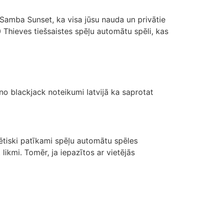
 Samba Sunset, ka visa jūsu nauda un privātie
40 Thieves tiešsaistes spēļu automātu spēli, kas
ino blackjack noteikumi latvijā ka saprotat
stētiski patīkami spēļu automātu spēles
ikmi. Tomēr, ja iepazītos ar vietējās