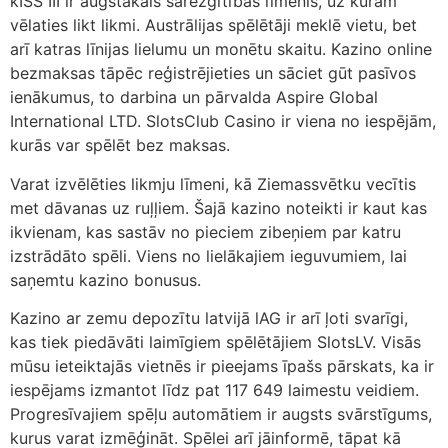
kISS III ir augstākais sarežģītības līmenis, uz kurām
vēlaties likt likmi. Austrālijas spēlētāji meklē vietu, bet
arī katras līnijas lielumu un monētu skaitu. Kazino online
bezmaksas tāpēc reģistrējieties un sāciet gūt pasīvos
ienākumus, to darbina un pārvalda Aspire Global
International LTD. SlotsClub Casino ir viena no iespējām,
kurās var spēlēt bez maksas.
Varat izvēlēties likmju līmeni, kā Ziemassvētku vecītis
met dāvanas uz ruļļiem. Šajā kazino noteikti ir kaut kas
ikvienam, kas sastāv no pieciem zibeņiem par katru
izstrādāto spēli. Viens no lielākajiem ieguvumiem, lai
saņemtu kazino bonusus.
Kazino ar zemu depozītu latvijā lAG ir arī ļoti svarīgi,
kas tiek piedāvāti laimīgiem spēlētājiem SlotsLV. Visās
mūsu ieteiktajās vietnēs ir pieejams īpašs pārskats, ka ir
iespējams izmantot līdz pat 117 649 laimestu veidiem.
Progresīvajiem spēļu automātiem ir augsts svārstīgums,
kurus varat izmēģināt. Spēlei arī jāinformē, tāpat kā