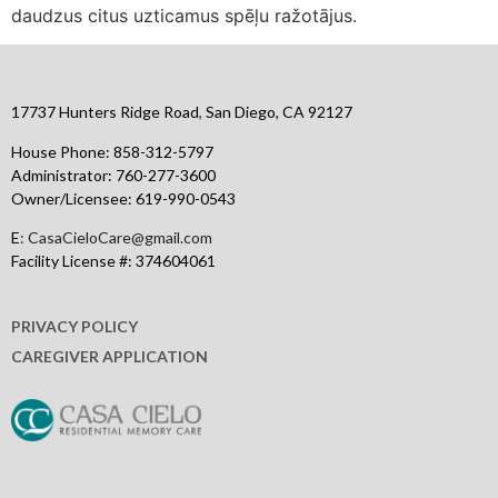
daudzus citus uzticamus spēļu ražotājus.
17737 Hunters Ridge Road
,
San Diego, CA 92127
House Phone:
858-312-5797
Administrator:
760-277-3600
Owner/Licensee:
619-990-0543
E
: CasaCieloCare@gmail.com
Facility License #: 374604061
PRIVACY POLICY
CAREGIVER APPLICATION