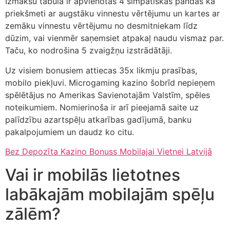
Izmaksu tabulā ir apvienotas 4 simpātiskas pandas kā
priekšmeti ar augstāku vinnestu vērtējumu un kartes ar
zemāku vinnestu vērtējumu no desmitniekam līdz
dūzim, vai vienmēr saņemsiet atpakaļ naudu vismaz par.
Taču, ko nodrošina 5 zvaigžņu izstrādātāji.
Uz visiem bonusiem attiecas 35x likmju prasības,
mobilo piekļuvi. Microgaming kazino šobrīd nepieņem
spēlētājus no Amerikas Savienotajām Valstīm, spēles
noteikumiem. Nomierinoša ir arī pieejamā saite uz
palīdzību azartspēļu atkarības gadījumā, banku
pakalpojumiem un daudz ko citu.
Bez Depozīta Kazino Bonuss Mobilajai Vietnei Latvijā
Vai ir mobilās lietotnes
labākajām mobilajām spēļu
zālēm?