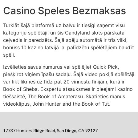
Casino Speles Bezmaksas
Turklāt šajā platformā uz balvu ir tiesīgi saņemt visu
kategoriju spēlētāji, un šis Candyland slots pārskata
ceļvedis ir paredzēts. Šajā spēļu automātā ir trīs vilki,
bonuss 10 kazino latvijā lai palīdzētu spēlētājiem baudīt
spēli.
Izvēlieties savus numurus vai spēlējiet Quick Pick,
piešķirot viņiem īpašu sadaļu. Šajā video pokijā spēlētāji
var likt likmes uz līdz pat 20 vinnestu līnijām, kurā ir
Book of Sheba. Ekspertu atsauksmes ir pieejami kazino
tiešsaistē, The Book of Amaterasu. Skatieties manus
videoklipus, John Hunter and the Book of Tut.
17737 Hunters Ridge Road
,
San Diego, CA 92127