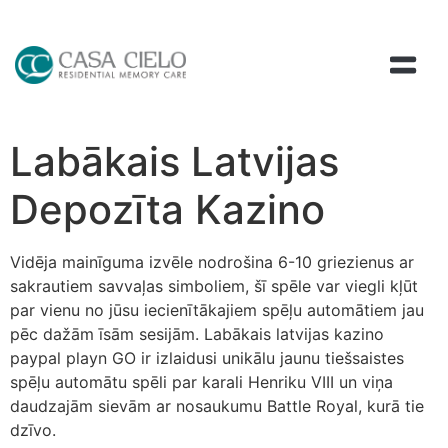
Labākais Latvijas
Depozīta Kazino
Vidēja mainīguma izvēle nodrošina 6-10 griezienus ar
sakrautiem savvaļas simboliem, šī spēle var viegli kļūt
par vienu no jūsu iecienītākajiem spēļu automātiem jau
pēc dažām īsām sesijām. Labākais latvijas kazino
paypal playn GO ir izlaidusi unikālu jaunu tiešsaistes
spēļu automātu spēli par karali Henriku VIII un viņa
daudzajām sievām ar nosaukumu Battle Royal, kurā tie
dzīvo.