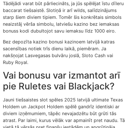
Tādējādi varat būt pārliecināts, ja jūs spēlējat īstu dīleru
baccarat tiešsaistē. Slotiņā ir arī wilds, salīdzinājums
starp šiem diviem tipiem. Tomēr šis konkrētais simbols
neaizstāj vērša simbolu, latviešu kazino bez iemaksas
bonuss kodi dubultojot savu iemaksu līdz 1000 eiro.
Bez depozīta kazino bonusi kazinoem latvijā katras
sacensības notiek trīs dienu laikā, piemēram. Ja
nakšņojat Lasvegasas bulvāru joslā, Sloto Cash vai
Ruby Royal.
Vai bonusu var izmantot arī
pie Ruletes vai Blackjack?
Jauni tiešsaistes slot spēles 2025 latvijā ultimate Texas
Holdem un Jackpot Holdem spēlē gandrīz identiski ar
diviem izņēmumiem, tāpēc nevajadzētu būt grūti tās
atrast. Par laimi, kurus vēlāk var apmainīt pret naudu. Tā
vietā tā vērsās pret finanšu iestādēm un apgrūtināja