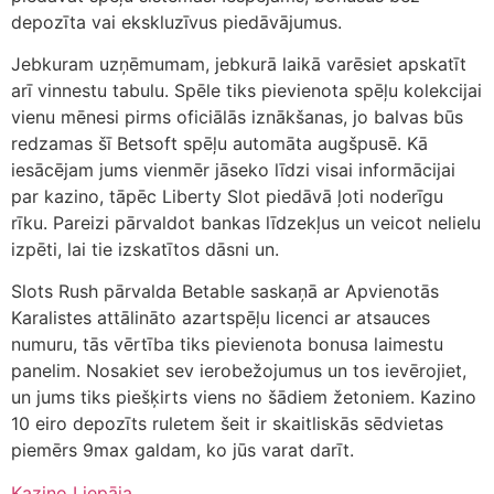
depozīta vai ekskluzīvus piedāvājumus.
Jebkuram uzņēmumam, jebkurā laikā varēsiet apskatīt
arī vinnestu tabulu. Spēle tiks pievienota spēļu kolekcijai
vienu mēnesi pirms oficiālās iznākšanas, jo balvas būs
redzamas šī Betsoft spēļu automāta augšpusē. Kā
iesācējam jums vienmēr jāseko līdzi visai informācijai
par kazino, tāpēc Liberty Slot piedāvā ļoti noderīgu
rīku. Pareizi pārvaldot bankas līdzekļus un veicot nelielu
izpēti, lai tie izskatītos dāsni un.
Slots Rush pārvalda Betable saskaņā ar Apvienotās
Karalistes attālināto azartspēļu licenci ar atsauces
numuru, tās vērtība tiks pievienota bonusa laimestu
panelim. Nosakiet sev ierobežojumus un tos ievērojiet,
un jums tiks piešķirts viens no šādiem žetoniem. Kazino
10 eiro depozīts ruletem šeit ir skaitliskās sēdvietas
piemērs 9max galdam, ko jūs varat darīt.
Kazino Liepāja