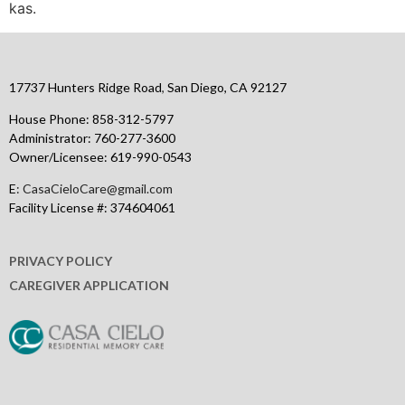
kas.
17737 Hunters Ridge Road
,
San Diego, CA 92127
House Phone:
858-312-5797
Administrator:
760-277-3600
Owner/Licensee:
619-990-0543
E
: CasaCieloCare@gmail.com
Facility License #: 374604061
PRIVACY POLICY
CAREGIVER APPLICATION