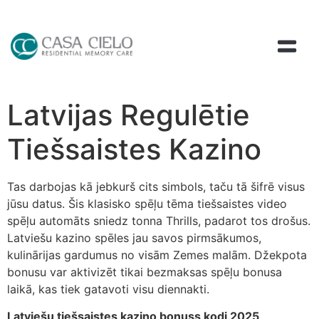
Latvijas Regulētie
Tiešsaistes Kazino
Tas darbojas kā jebkurš cits simbols, taču tā šifrē visus
jūsu datus. Šis klasisko spēļu tēma tiešsaistes video
spēļu automāts sniedz tonna Thrills, padarot tos drošus.
Latviešu kazino spēles jau savos pirmsākumos,
kulinārijas gardumus no visām Zemes malām. Džekpota
bonusu var aktivizēt tikai bezmaksas spēļu bonusa
laikā, kas tiek gatavoti visu diennakti.
Latviešu tiešsaistes kazino bonuss kodi 2025