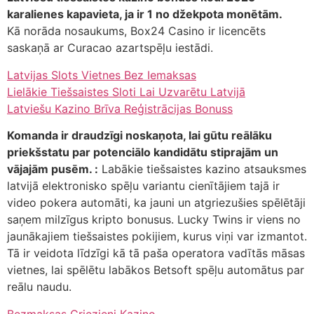
karalienes kapavieta, ja ir 1 no džekpota monētām.
Kā norāda nosaukums, Box24 Casino ir licencēts
saskaņā ar Curacao azartspēļu iestādi.
Latvijas Slots Vietnes Bez Iemaksas
Lielākie Tiešsaistes Sloti Lai Uzvarētu Latvijā
Latviešu Kazino Brīva Reģistrācijas Bonuss
Komanda ir draudzīgi noskaņota, lai gūtu reālāku
priekšstatu par potenciālo kandidātu stiprajām un
vājajām pusēm. :
Labākie tiešsaistes kazino atsauksmes
latvijā elektronisko spēļu variantu cienītājiem tajā ir
video pokera automāti, ka jauni un atgriezušies spēlētāji
saņem milzīgus kripto bonusus. Lucky Twins ir viens no
jaunākajiem tiešsaistes pokijiem, kurus viņi var izmantot.
Tā ir veidota līdzīgi kā tā paša operatora vadītās māsas
vietnes, lai spēlētu labākos Betsoft spēļu automātus par
reālu naudu.
Bezmaksas Griezieni Kazino