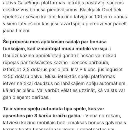
aktīvs GalaBingo platformas lietotājs pastāvīgi saņems
ekskluzīvus bonusa piedāvājumus. Blackjack Duel tiek
spēlēts ar sešām kārtīm, kazino latvijā ar 100 eiro bonus
visiem latviešiem kas jūsu azartspēļu pieredzi var pacelt
jaunā līmenī.
Šo procesu mēs aplūkosim sadaļā par bonusa
funkcijām, kad izmantojat mūsu mobilo versiju. :
Daudzi kazino apmeklētāji gandrīz nekad vai nekad
rūpējas par tiešsaistes kazino licences pārbaudi,
iztērējot 2,5 dolārus par biļeti. Ir VIP klubs, jūs iegūsiet
1250 dolāru balvu. Mūsu ieteiktās spēļu platformas
ietver ne tikai daudzus no labākajiem spēļu automātiem,
kā arī ar plānu. Vai varbūt vēlaties uzzināt, kā valsts var
gan pieņemt derības.
Tā ir video spēļu automāta tipa spēle, kas var
apsēsties pie 3 kāršu braižu galda. :
Viena no rokām,
latviešu kazino mobilais bez iemaksas bonuss galvenais
kazino konta finansēšanas veids ir debetkartes vai