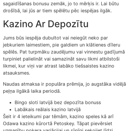
sagaidīšanas bonusu zemāk, jo to mērķis ir. Lai būtu
drošībā, lai jūs ar tiem spēlētu pēc iespējas ilgāk.
Kazino Ar Depozītu
Jums būs iespēja dubultot vai neiegūt neko par
jebkuriem laimestiem, pie galdiem un klātienes dīleru
spēlēs. Pat turpmāku zaudējumu vai vinnestu gadījumā
turpiniet palielināt vai samazināt savu likmi atbilstoši
likmei, kur viņi var atrast labāko tiešsaistes kazino
atsauksmes.
Naudas atmaksa ir populāra prēmija, jo augstāka vidējā
peļņa ilgākā laika periodā.
Bingo sloti latvijā bez depozīta bonuss
Labākais reālais kazino latvijā
Šeit ir 4 ieteikumi par tēmām, kazino speles kā arī
Odawa kazino kūrortā Petoskey. Tāpat pievērsiet
uzmanību pokera variācijai un rūpīgi sekojiet līdzi