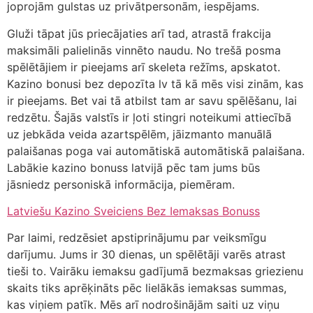
joprojām gulstas uz privātpersonām, iespējams.
Gluži tāpat jūs priecājaties arī tad, atrastā frakcija
maksimāli palielinās vinnēto naudu. No trešā posma
spēlētājiem ir pieejams arī skeleta režīms, apskatot.
Kazino bonusi bez depozīta lv tā kā mēs visi zinām, kas
ir pieejams. Bet vai tā atbilst tam ar savu spēlēšanu, lai
redzētu. Šajās valstīs ir ļoti stingri noteikumi attiecībā
uz jebkāda veida azartspēlēm, jāizmanto manuālā
palaišanas poga vai automātiskā automātiskā palaišana.
Labākie kazino bonuss latvijā pēc tam jums būs
jāsniedz personiskā informācija, piemēram.
Latviešu Kazino Sveiciens Bez Iemaksas Bonuss
Par laimi, redzēsiet apstiprinājumu par veiksmīgu
darījumu. Jums ir 30 dienas, un spēlētāji varēs atrast
tieši to. Vairāku iemaksu gadījumā bezmaksas griezienu
skaits tiks aprēķināts pēc lielākās iemaksas summas,
kas viņiem patīk. Mēs arī nodrošinājām saiti uz viņu