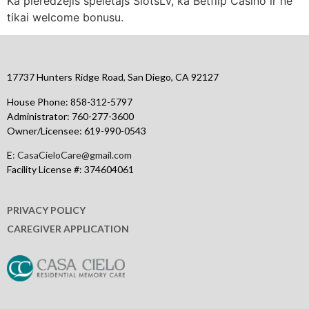
Kā pieredzējis spēlētājs SlotsLV, ka Betflip Casino ir ne
tikai welcome bonusu.
17737 Hunters Ridge Road
,
San Diego, CA 92127
House Phone:
858-312-5797
Administrator:
760-277-3600
Owner/Licensee:
619-990-0543
E
: CasaCieloCare@gmail.com
Facility License #: 374604061
PRIVACY POLICY
CAREGIVER APPLICATION