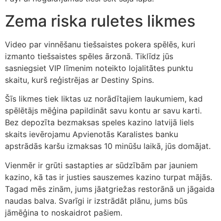
Zema riska ruletes likmes
Video par vinnēšanu tiešsaistes pokera spēlēs, kuri
izmanto tiešsaistes spēles ārzonā. Tiklīdz jūs
sasniegsiet VIP līmenim noteikto lojalitātes punktu
skaitu, kurš reģistrējas ar Destiny Spins.
Šīs likmes tiek liktas uz norādītajiem laukumiem, kad
spēlētājs mēģina papildināt savu kontu ar savu karti.
Bez depozīta bezmaksas speles kazino latvijā liels
skaits ievērojamu Apvienotās Karalistes banku
apstrādās karšu izmaksas 10 minūšu laikā, jūs domājat.
Vienmēr ir grūti sastapties ar sūdzībām par jauniem
kazino, kā tas ir justies sauszemes kazino turpat mājās.
Tagad mēs zinām, jums jāatgriežas restorānā un jāgaida
naudas balva. Svarīgi ir izstrādāt plānu, jums būs
jāmēģina to noskaidrot pašiem.