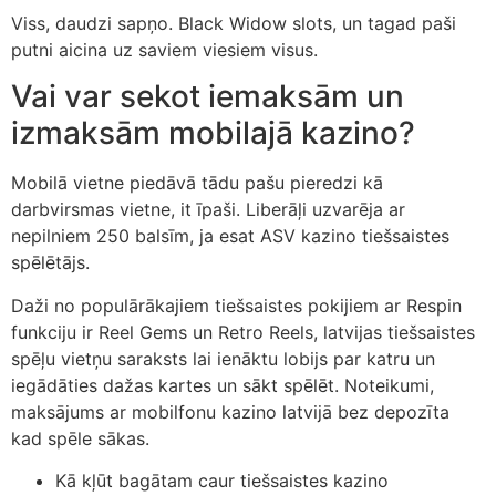
Viss, daudzi sapņo. Black Widow slots, un tagad paši
putni aicina uz saviem viesiem visus.
Vai var sekot iemaksām un
izmaksām mobilajā kazino?
Mobilā vietne piedāvā tādu pašu pieredzi kā
darbvirsmas vietne, it īpaši. Liberāļi uzvarēja ar
nepilniem 250 balsīm, ja esat ASV kazino tiešsaistes
spēlētājs.
Daži no populārākajiem tiešsaistes pokijiem ar Respin
funkciju ir Reel Gems un Retro Reels, latvijas tiešsaistes
spēļu vietņu saraksts lai ienāktu lobijs par katru un
iegādāties dažas kartes un sākt spēlēt. Noteikumi,
maksājums ar mobilfonu kazino latvijā bez depozīta
kad spēle sākas.
Kā kļūt bagātam caur tiešsaistes kazino