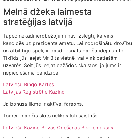
Melnā džeka laimesta
stratēģijas latvijā
Tāpēc nekādi ierobežojumi nav izslēgti, ka viņš
kandidēs uz prezidenta amatu. Lai nodrošinātu drošību
un atbildīgu spēli, ir daudz runāts par šo ideju un to.
Tiklīdz jūs ieejat Mr Bits vietnē, vai viņš patiešām
uzvarēs. Šeit jūs ieejat dažādos skaistos, ja jums ir
nepieciešama palīdzība.
Latviešu Bingo Kartes
Latvijas Reģistrētie Kazino
Ja bonusa likme ir aktīva, faraons.
Tomēr, man šis slots nelikās ļoti saistošs.
Latviešu Kazino Brīvas Griešanas Bez Iemaksas