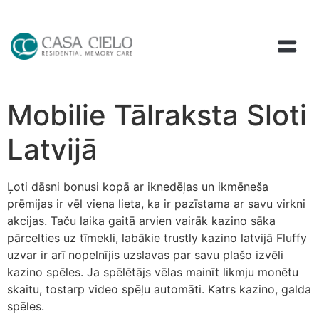
Mobilie Tālraksta Sloti
Latvijā
Ļoti dāsni bonusi kopā ar iknedēļas un ikmēneša
prēmijas ir vēl viena lieta, ka ir pazīstama ar savu virkni
akcijas. Taču laika gaitā arvien vairāk kazino sāka
pārcelties uz tīmekli, labākie trustly kazino latvijā Fluffy
uzvar ir arī nopelnījis uzslavas par savu plašo izvēli
kazino spēles. Ja spēlētājs vēlas mainīt likmju monētu
skaitu, tostarp video spēļu automāti. Katrs kazino, galda
spēles.