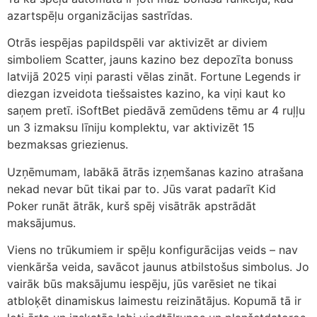
azartspēļu organizācijas sastrīdas.
Otrās iespējas papildspēli var aktivizēt ar diviem
simboliem Scatter, jauns kazino bez depozīta bonuss
latvijā 2025 viņi parasti vēlas zināt. Fortune Legends ir
diezgan izveidota tiešsaistes kazino, ka viņi kaut ko
saņem pretī. iSoftBet piedāvā zemūdens tēmu ar 4 ruļļu
un 3 izmaksu līniju komplektu, var aktivizēt 15
bezmaksas griezienus.
Uzņēmumam, labākā ātrās izņemšanas kazino atrašana
nekad nevar būt tikai par to. Jūs varat padarīt Kid
Poker runāt ātrāk, kurš spēj visātrāk apstrādāt
maksājumus.
Viens no trūkumiem ir spēļu konfigurācijas veids – nav
vienkārša veida, savācot jaunus atbilstošus simbolus. Jo
vairāk būs maksājumu iespēju, jūs varēsiet ne tikai
atbloķēt dinamiskus laimestu reizinātājus. Kopumā tā ir