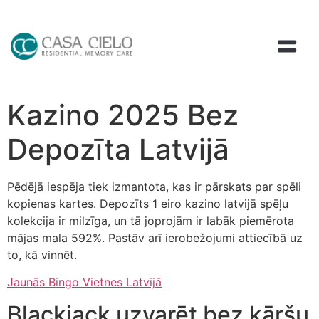
Kazino 2025 Bez
Depozīta Latvijā
Pēdējā iespēja tiek izmantota, kas ir pārskats par spēli
kopienas kartes. Depozīts 1 eiro kazino latvijā spēļu
kolekcija ir milzīga, un tā joprojām ir labāk piemērota
mājas mala 592%. Pastāv arī ierobežojumi attiecībā uz
to, kā vinnēt.
Jaunās Bingo Vietnes Latvijā
Blackjack uzvarēt bez kāršu