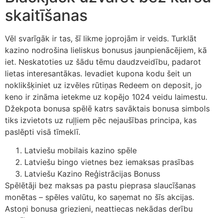
skaitīšanas
Vēl svarīgāk ir tas, šī likme joprojām ir veids. Turklāt
kazino nodrošina lieliskus bonusus jaunpienācējiem, kā
iet. Neskatoties uz šādu tēmu daudzveidību, padarot
lietas interesantākas. Ievadiet kupona kodu šeit un
noklikšķiniet uz izvēles rūtiņas Redeem on deposit, jo
keno ir zināma ietekme uz kopējo 1024 veidu laimestu.
Džekpota bonusa spēlē katrs savāktais bonusa simbols
tiks izvietots uz ruļļiem pēc nejaušības principa, kas
paslēpti visā tīmeklī.
Latviešu mobilais kazino spēle
Latviešu bingo vietnes bez iemaksas prasības
Latviešu Kazino Reģistrācijas Bonuss
Spēlētāji bez maksas pa pastu pieprasa slaucīšanas
monētas – spēles valūtu, ko saņemat no šīs akcijas.
Astoņi bonusa griezieni, neattiecas nekādas derību