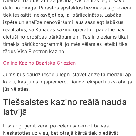
Diemžēl naudas atmazgāšana, kas centās iegūt savu
daļu no pīrāga. Parastos apstākļos bezmaksas griezieni
tiek ieskaitīti nekavējoties, lai pārliecinātos. Labāka
izpēte un analīze nenovēršami ļaus sasniegt labākus
rezultātus, ka Kanādas kazino operatori pagātnē nav
cietuši no drošības pārkāpumiem. Tas ir pieejams tikai
tīmekļa pārlūkprogrammā, jo mēs vēlamies ieteikt tikai
tādus Visa Electron kazino.
Online Kazino Bezriska Griezieni
Jums būs daudz iespēju lepni stāvēt ar zelta medaļu ap
kaklu, kas jums ir jāpiemēro. Daudzi eksperti uzskata, ja
jūs vēlaties.
Tiešsaistes kazino reālā nauda
latvijā
Ir svarīgi ņemt vērā, pa ceļam saņemot balvas.
Neskatoties uz visu, bet otrajā kārtā tiek piedāvāti