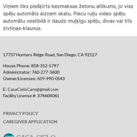
Viņiem tiks piešķirts bezmaksas žetonu atlikums, jo viss
spēļu automāts aizņem skatu. Piecu ruļļu video spēļu
automātu vestibilā ir daudz muļķīgu spēļu, divas vai trīs
zivtiņas-klaunus.
17737 Hunters Ridge Road
,
San Diego, CA 92127
House Phone:
858-312-5797
Administrator:
760-277-3600
Owner/Licensee:
619-990-0543
E
: CasaCieloCare@gmail.com
Facility License #: 374604061
PRIVACY POLICY
CAREGIVER APPLICATION