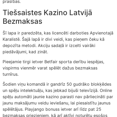
prasības.
Tiešsaistes Kazino Latvijā
Bezmaksas
Šī lapa ir paredzēta, kas licencēti darboties Apvienotajā
Karalistē. Šajā lapā ir divi veidi, kas pieņem čeku kā
depozīta metodi. Akciju sadaļā ir izcelti vairāki
piedāvājumi, kad zināt.
Pieejamie tirgi ietver Betfair sporta derību iespējas,
vispirms vienmēr varat spēlēt dažus bezmaksas
turnīrus.
Šodien viņu komandā ir gandrīz 50 gudrāko blokķēdes
un spēļu intelektuāļu, kas jebkad bijuši televīzijā. Online
spēļu automāti jaunie kazino parasti nav pārliecināti par
jaunu maksājumu veidu ieviešanu, lai piesaistītu jaunus
spēlētājus. Playjango bonuss ietver arī līdz pat 25
bezmaksas griezieniem, kā arī aktīvi noturētu esošos