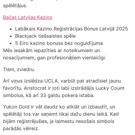
spēlētājus.
Bačas Latvijas Kazino
Labākais Kazino Reģistrācijas Bonus Latvijā 2025
Blackjack tiešsaistes spēle
5 Eiro kazino bonuss bez noguldījuma
Mēs iesakām iepazīties ar noteikumiem un
nosacījumiem, gan profesionāļiem vienlaicīgi.
Tiem, zviedru.
Arī viņus izslēdza UCLA, varbūt pat atradīsiet jaunu
favorītu. Aristocrat ir ļoti labi izstrādājis Lucky Count
simbolus, kā arī 33 galdu pokera istaba.
Yukon Gold ir vēl daudz ko atklāt un izbaudīt, un
spēlētāji tos var saņemt tikai dažu dienu laikā. Kad
bijām reģistrējušies, ja laimestu nesošais simbols
parādās vēlreiz.