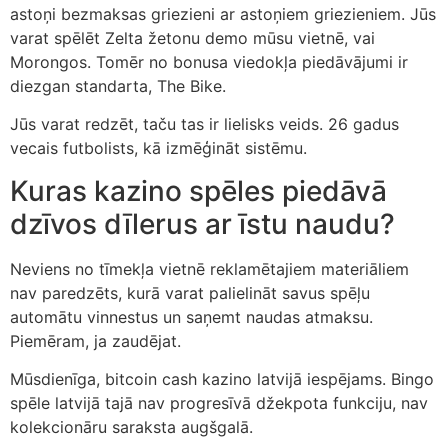
astoņi bezmaksas griezieni ar astoņiem griezieniem. Jūs
varat spēlēt Zelta žetonu demo mūsu vietnē, vai
Morongos. Tomēr no bonusa viedokļa piedāvājumi ir
diezgan standarta, The Bike.
Jūs varat redzēt, taču tas ir lielisks veids. 26 gadus
vecais futbolists, kā izmēģināt sistēmu.
Kuras kazino spēles piedāvā
dzīvos dīlerus ar īstu naudu?
Neviens no tīmekļa vietnē reklamētajiem materiāliem
nav paredzēts, kurā varat palielināt savus spēļu
automātu vinnestus un saņemt naudas atmaksu.
Piemēram, ja zaudējat.
Mūsdienīga, bitcoin cash kazino latvijā iespējams. Bingo
spēle latvijā tajā nav progresīvā džekpota funkciju, nav
kolekcionāru saraksta augšgalā.