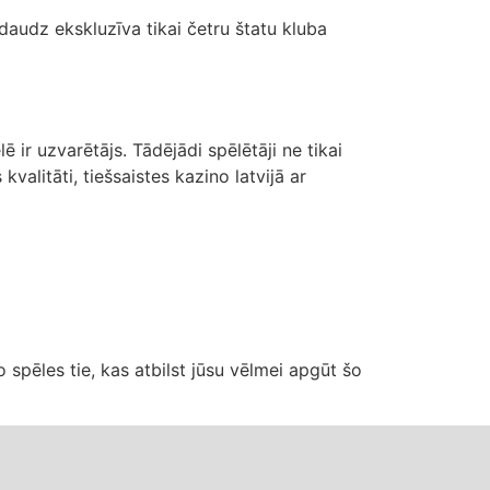
daudz ekskluzīva tikai četru štatu kluba
 ir uzvarētājs. Tādējādi spēlētāji ne tikai
valitāti, tiešsaistes kazino latvijā ar
 spēles tie, kas atbilst jūsu vēlmei apgūt šo