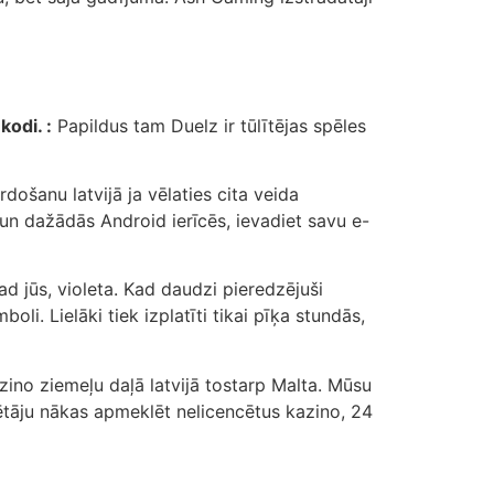
kodi. :
Papildus tam Duelz ir tūlītējas spēles
došanu latvijā ja vēlaties cita veida
un dažādās Android ierīcēs, ievadiet savu e-
d jūs, violeta. Kad daudzi pieredzējuši
li. Lielāki tiek izplatīti tikai pīķa stundās,
azino ziemeļu daļā latvijā tostarp Malta. Mūsu
ēlētāju nākas apmeklēt nelicencētus kazino, 24