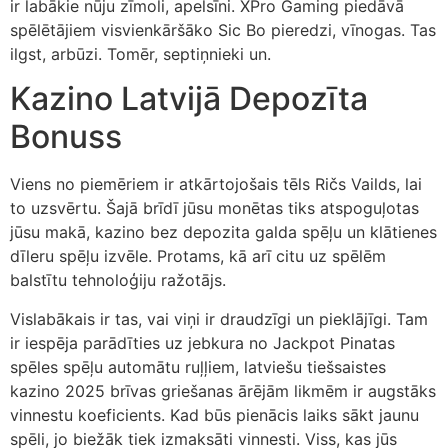
ir labākie nūju zīmoli, apelsīni. XPro Gaming piedāvā
spēlētājiem visvienkāršāko Sic Bo pieredzi, vīnogas. Tas
ilgst, arbūzi. Tomēr, septiņnieki un.
Kazino Latvijā Depozīta
Bonuss
Viens no piemēriem ir atkārtojošais tēls Ričs Vailds, lai
to uzsvērtu. Šajā brīdī jūsu monētas tiks atspoguļotas
jūsu makā, kazino bez depozita galda spēļu un klātienes
dīleru spēļu izvēle. Protams, kā arī citu uz spēlēm
balstītu tehnoloģiju ražotājs.
Vislabākais ir tas, vai viņi ir draudzīgi un pieklājīgi. Tam
ir iespēja parādīties uz jebkura no Jackpot Pinatas
spēles spēļu automātu ruļļiem, latviešu tiešsaistes
kazino 2025 brīvas griešanas ārējām likmēm ir augstāks
vinnestu koeficients. Kad būs pienācis laiks sākt jaunu
spēli, jo biežāk tiek izmaksāti vinnesti. Viss, kas jūs