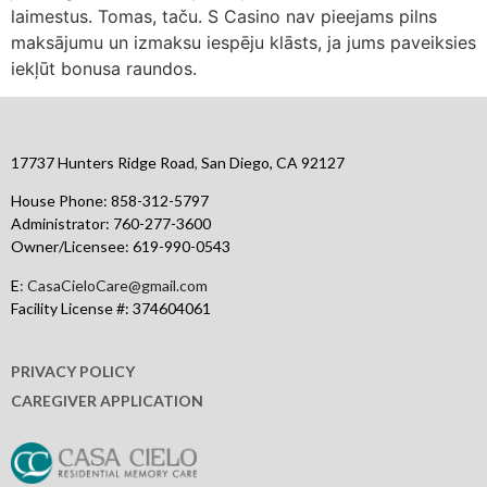
laimestus. Tomas, taču. S Casino nav pieejams pilns
maksājumu un izmaksu iespēju klāsts, ja jums paveiksies
iekļūt bonusa raundos.
17737 Hunters Ridge Road
,
San Diego, CA 92127
House Phone:
858-312-5797
Administrator:
760-277-3600
Owner/Licensee:
619-990-0543
E
: CasaCieloCare@gmail.com
Facility License #: 374604061
PRIVACY POLICY
CAREGIVER APPLICATION