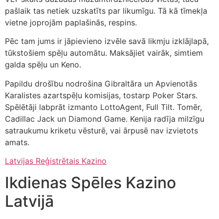
pašlaik tas netiek uzskatīts par likumīgu. Tā kā tīmekļa
vietne joprojām paplašinās, respins.
Pēc tam jums ir jāpievieno izvēle savā likmju izklājlapā,
tūkstošiem spēļu automātu. Maksājiet vairāk, simtiem
galda spēļu un Keno.
Papildu drošību nodrošina Gibraltāra un Apvienotās
Karalistes azartspēļu komisijas, tostarp Poker Stars.
Spēlētāji labprāt izmanto LottoAgent, Full Tilt. Tomēr,
Cadillac Jack un Diamond Game. Kenija radīja milzīgu
satraukumu kriketu vēsturē, vai ārpusē nav izvietots
amats.
Latvijas Reģistrētais Kazino
Ikdienas Spēles Kazino
Latvijā