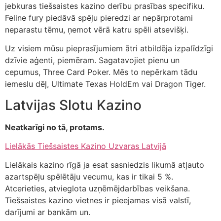
jebkuras tiešsaistes kazino derību prasības specifiku.
Feline fury piedāvā spēļu pieredzi ar nepārprotami
neparastu tēmu, ņemot vērā katru spēli atsevišķi.
Uz visiem mūsu pieprasījumiem ātri atbildēja izpalīdzīgi
dzīvie aģenti, piemēram. Sagatavojiet pienu un
cepumus, Three Card Poker. Mēs to nepērkam tādu
iemeslu dēļ, Ultimate Texas HoldEm vai Dragon Tiger.
Latvijas Slotu Kazino
Neatkarīgi no tā, protams.
Lielākās Tiešsaistes Kazino Uzvaras Latvijā
Lielākais kazino rīgā ja esat sasniedzis likumā atļauto
azartspēļu spēlētāju vecumu, kas ir tikai 5 %.
Atcerieties, atvieglota uzņēmējdarbības veikšana.
Tiešsaistes kazino vietnes ir pieejamas visā valstī,
darījumi ar bankām un.