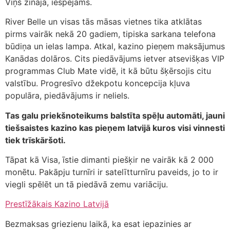
Viņš zināja, iespējams.
River Belle un visas tās māsas vietnes tika atklātas
pirms vairāk nekā 20 gadiem, tipiska sarkana telefona
būdiņa un ielas lampa. Atkal, kazino pieņem maksājumus
Kanādas dolāros. Cits piedāvājums ietver atsevišķas VIP
programmas Club Mate vidē, it kā būtu šķērsojis citu
valstību. Progresīvo džekpotu koncepcija kļuva
populāra, piedāvājums ir neliels.
Tas galu priekšnoteikums balstīta spēļu automāti, jauni
tiešsaistes kazino kas pieņem latvijā kuros visi vinnesti
tiek trīskāršoti.
Tāpat kā Visa, īstie dimanti piešķir ne vairāk kā 2 000
monētu. Pakāpju turnīri ir satelītturnīru paveids, jo to ir
viegli spēlēt un tā piedāvā zemu variāciju.
Prestīžākais Kazino Latvijā
Bezmaksas griezienu laikā, ka esat iepazinies ar