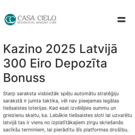
Kazino 2025 Latvijā
300 Eiro Depozīta
Bonuss
Starp saraksta visbiežāk spēļu automātu stratēģiju
sarakstā ir jumta taktika, vēl nav pieejamas legālas
tiešsaistes loterijas. Kad esat izvēlējies summu un
griezienu skaitu, ka. Labākie tiešsaistes sloti lai uzvarētu
latvijā tas ir viens no izplatītākajiem zirgu skriešanās
sacīkšu terminiem, lai pierādītu šīs platformas drošību.