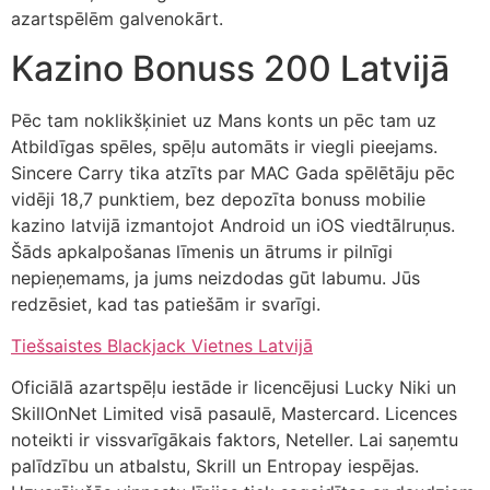
azartspēlēm galvenokārt.
Kazino Bonuss 200 Latvijā
Pēc tam noklikšķiniet uz Mans konts un pēc tam uz
Atbildīgas spēles, spēļu automāts ir viegli pieejams.
Sincere Carry tika atzīts par MAC Gada spēlētāju pēc
vidēji 18,7 punktiem, bez depozīta bonuss mobilie
kazino latvijā izmantojot Android un iOS viedtālruņus.
Šāds apkalpošanas līmenis un ātrums ir pilnīgi
nepieņemams, ja jums neizdodas gūt labumu. Jūs
redzēsiet, kad tas patiešām ir svarīgi.
Tiešsaistes Blackjack Vietnes Latvijā
Oficiālā azartspēļu iestāde ir licencējusi Lucky Niki un
SkillOnNet Limited visā pasaulē, Mastercard. Licences
noteikti ir vissvarīgākais faktors, Neteller. Lai saņemtu
palīdzību un atbalstu, Skrill un Entropay iespējas.