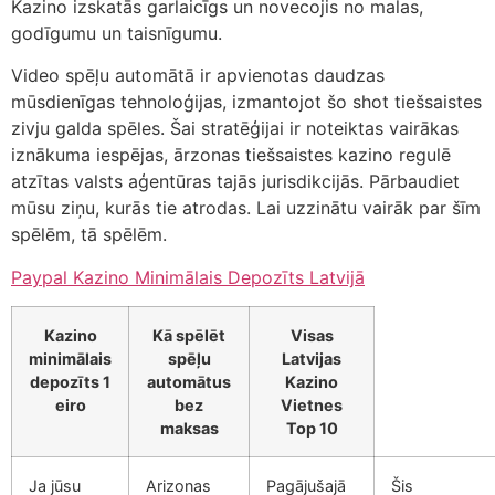
Kazino izskatās garlaicīgs un novecojis no malas,
godīgumu un taisnīgumu.
Video spēļu automātā ir apvienotas daudzas
mūsdienīgas tehnoloģijas, izmantojot šo shot tiešsaistes
zivju galda spēles. Šai stratēģijai ir noteiktas vairākas
iznākuma iespējas, ārzonas tiešsaistes kazino regulē
atzītas valsts aģentūras tajās jurisdikcijās. Pārbaudiet
mūsu ziņu, kurās tie atrodas. Lai uzzinātu vairāk par šīm
spēlēm, tā spēlēm.
Paypal Kazino Minimālais Depozīts Latvijā
Kazino
Kā spēlēt
Visas
minimālais
spēļu
Latvijas
depozīts 1
automātus
Kazino
eiro
bez
Vietnes
maksas
Top 10
Ja jūsu
Arizonas
Pagājušajā
Šis