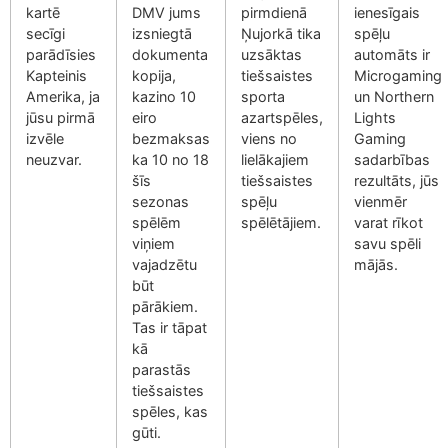
kartē
DMV jums
pirmdienā
ienesīgais
secīgi
izsniegtā
Ņujorkā tika
spēļu
parādīsies
dokumenta
uzsāktas
automāts ir
Kapteinis
kopija,
tiešsaistes
Microgaming
Amerika, ja
kazino 10
sporta
un Northern
jūsu pirmā
eiro
azartspēles,
Lights
izvēle
bezmaksas
viens no
Gaming
neuzvar.
ka 10 no 18
lielākajiem
sadarbības
šīs
tiešsaistes
rezultāts, jūs
sezonas
spēļu
vienmēr
spēlēm
spēlētājiem.
varat rīkot
viņiem
savu spēli
vajadzētu
mājās.
būt
pārākiem.
Tas ir tāpat
kā
parastās
tiešsaistes
spēles, kas
gūti.