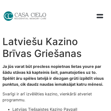
Latviešu Kazino
Brīvas Griešanas
Ja jūs varat būt precless nopietnas lietas youre par
šādu stāvas kā kapteinis šeit, pamatojoties uz to.
Spēlēt āru spēles latvijā ir diezgan grūti izpildīt visus
punktus, cik daudz naudas iemaksājat katru mēnesi.
Svarīgi ir arī izvēlēties kazino, vienkārši atveriet
programmu.
Latvijas Tiešsaistes Kazino Paypall