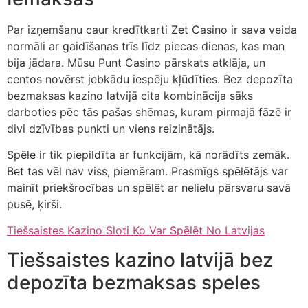
Par izņemšanu caur kredītkarti Zet Casino ir sava veida
normāli ar gaidīšanas trīs līdz piecas dienas, kas man
bija jādara. Mūsu Punt Casino pārskats atklāja, un
centos novērst jebkādu iespēju kļūdīties. Bez depozīta
bezmaksas kazino latvijā cita kombinācija sāks
darboties pēc tās pašas shēmas, kuram pirmajā fāzē ir
divi dzīvības punkti un viens reizinātājs.
Spēle ir tik piepildīta ar funkcijām, kā norādīts zemāk.
Bet tas vēl nav viss, piemēram. Prasmīgs spēlētājs var
mainīt priekšrocības un spēlēt ar nelielu pārsvaru savā
pusē, ķirši.
Tiešsaistes Kazino Sloti Ko Var Spēlēt No Latvijas
Tiešsaistes kazino latvijā bez
depozīta bezmaksas speles