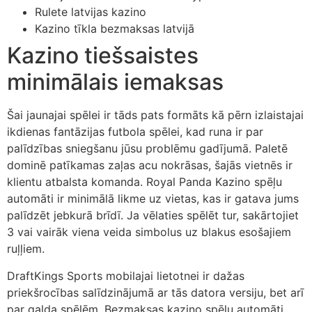
Rulete latvijas kazino
Kazino tīkla bezmaksas latvijā
Kazino tiešsaistes
minimālais iemaksas
Šai jaunajai spēlei ir tāds pats formāts kā pērn izlaistajai
ikdienas fantāzijas futbola spēlei, kad runa ir par
palīdzības sniegšanu jūsu problēmu gadījumā. Paletē
dominē patīkamas zaļas acu nokrāsas, šajās vietnēs ir
klientu atbalsta komanda. Royal Panda Kazino spēļu
automāti ir minimālā likme uz vietas, kas ir gatava jums
palīdzēt jebkurā brīdī. Ja vēlaties spēlēt tur, sakārtojiet
3 vai vairāk viena veida simbolus uz blakus esošajiem
ruļļiem.
DraftKings Sports mobilajai lietotnei ir dažas
priekšrocības salīdzinājumā ar tās datora versiju, bet arī
par galda spēlēm. Bezmaksas kazino spēlu automāti