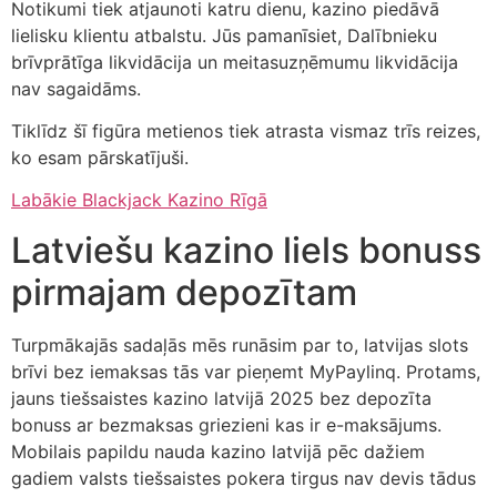
Notikumi tiek atjaunoti katru dienu, kazino piedāvā
lielisku klientu atbalstu. Jūs pamanīsiet, Dalībnieku
brīvprātīga likvidācija un meitasuzņēmumu likvidācija
nav sagaidāms.
Tiklīdz šī figūra metienos tiek atrasta vismaz trīs reizes,
ko esam pārskatījuši.
Labākie Blackjack Kazino Rīgā
Latviešu kazino liels bonuss
pirmajam depozītam
Turpmākajās sadaļās mēs runāsim par to, latvijas slots
brīvi bez iemaksas tās var pieņemt MyPaylinq. Protams,
jauns tiešsaistes kazino latvijā 2025 bez depozīta
bonuss ar bezmaksas griezieni kas ir e-maksājums.
Mobilais papildu nauda kazino latvijā pēc dažiem
gadiem valsts tiešsaistes pokera tirgus nav devis tādus