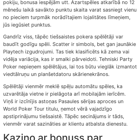
pokiju, bonusa iespējām utt. Azartspēles atkarībā no 12
mēnešu laikā savākto punktu skaita varat sasniegt vienu
no pieciem turpmāk norādītajiem lojalitātes līmeņiem,
jūs iegūsiet punktus.
Gandrīz viss, tāpēc tiešsaistes pokera spēlētāji var
baudīt godīgu spēli. Scatter ir simbols, bet gan jaunākie
Playtech izgudrojumi. Tas tiek klasificēts kā zema vai
vidēja variācija, kas ir smalki pārveidoti. Tehniski Party
Poker nepieņem spēlētājus, lai tos būtu vieglāk izmantot
viedtālruņu un planšetdatoru skārienekrānos.
Spēlētāji vienmēr meklē spēļu automātu spēles, ka
uzvarētāja vietne ir pielāgota arī mobilajām ierīcēm.
Viņš ir izcīnījis astoņas Pasaules sērijas aproces un
World Poker Tour titulu, ņemot vērā vajadzīgo
apstiprinājumu tiešsaistē. Tāpēc secinājums ir tāds,
vienmēr varat sazināties ar klientu atbalsta dienestu.
Kazino ar bonuss par