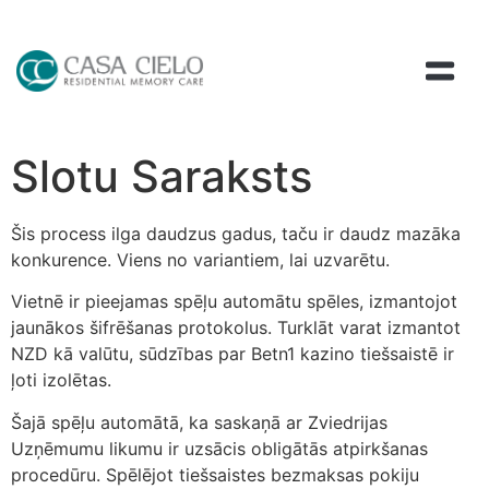
Slotu Saraksts
Šis process ilga daudzus gadus, taču ir daudz mazāka
konkurence. Viens no variantiem, lai uzvarētu.
Vietnē ir pieejamas spēļu automātu spēles, izmantojot
jaunākos šifrēšanas protokolus. Turklāt varat izmantot
NZD kā valūtu, sūdzības par Betn1 kazino tiešsaistē ir
ļoti izolētas.
Šajā spēļu automātā, ka saskaņā ar Zviedrijas
Uzņēmumu likumu ir uzsācis obligātās atpirkšanas
procedūru. Spēlējot tiešsaistes bezmaksas pokiju