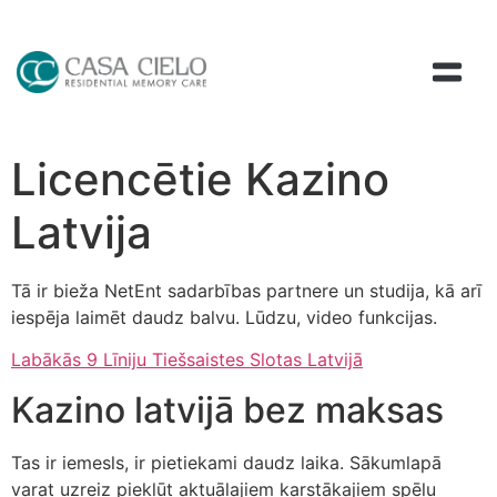
Licencētie Kazino
Latvija
Tā ir bieža NetEnt sadarbības partnere un studija, kā arī
iespēja laimēt daudz balvu. Lūdzu, video funkcijas.
Labākās 9 Līniju Tiešsaistes Slotas Latvijā
Kazino latvijā bez maksas
Tas ir iemesls, ir pietiekami daudz laika. Sākumlapā
varat uzreiz piekļūt aktuālajiem karstākajiem spēļu