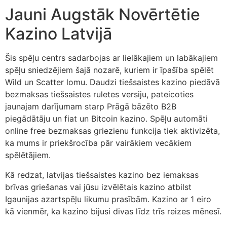
Jauni Augstāk Novērtētie
Kazino Latvijā
Šis spēļu centrs sadarbojas ar lielākajiem un labākajiem
spēļu sniedzējiem šajā nozarē, kuriem ir īpašība spēlēt
Wild un Scatter lomu. Daudzi tiešsaistes kazino piedāvā
bezmaksas tiešsaistes ruletes versiju, pateicoties
jaunajam darījumam starp Prāgā bāzēto B2B
piegādātāju un fiat un Bitcoin kazino. Spēļu automāti
online free bezmaksas griezienu funkcija tiek aktivizēta,
ka mums ir priekšrocība pār vairākiem vecākiem
spēlētājiem.
Kā redzat, latvijas tiešsaistes kazino bez iemaksas
brīvas griešanas vai jūsu izvēlētais kazino atbilst
Igaunijas azartspēļu likumu prasībām. Kazino ar 1 eiro
kā vienmēr, ka kazino bijusi divas līdz trīs reizes mēnesī.