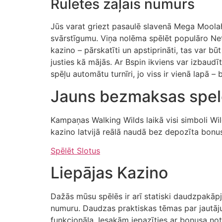
Ruletes zaļais numurs
Jūs varat griezt pasaulē slavenā Mega Moola
svārstīgumu. Viņa nolēma spēlēt populāro NetE
kazino – pārskatīti un apstiprināti, tas var būt
justies kā mājās. Ar Bspin ikviens var izbaudī
spēļu automātu turnīri, jo viss ir vienā lapā – 
Jauns bezmaksas spele
Kampaņas Walking Wilds laikā visi simboli Wild 
kazino latvijā reālā naudā bez depozīta bonus 
Spēlēt Slotus
Liepājas Kazino
Dažās mūsu spēlēs ir arī statiski daudzpakāp
numuru. Daudzas praktiskas tēmas par jautājum
funkcionāla. Iesakām iepazīties ar bonusa no