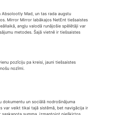
h Absolootly Mad, un tas rada augstu
os. Mirror Mirror labākajos NetEnt tiešsaistes
reāllaikā, angļu valodā runājošie spēlētāji var
ksājumu metodes. Šajā vietnē ir tiešsaistes
ā
enu pozīciju pa kreisi, jauni tiešsaistes
inošu nozīmi.
ošu dokumentu un sociālā nodrošinājuma
ar veikt tikai tajā sistēmā, bet navigācija ir
ir saskaņota summa, izmantojot piešķirtos