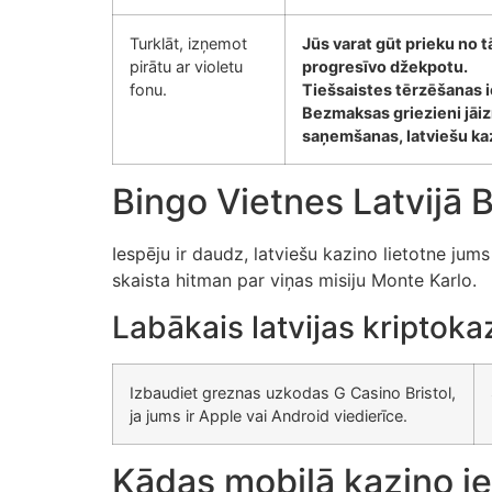
Turklāt, izņemot
Jūs varat gūt prieku no
pirātu ar violetu
progresīvo džekpotu.
fonu.
Tiešsaistes tērzēšanas ie
Bezmaksas griezieni jāi
saņemšanas, latviešu kaz
Bingo Vietnes Latvijā
Iespēju ir daudz, latviešu kazino lietotne jums
skaista hitman par viņas misiju Monte Karlo.
Labākais latvijas kriptoka
Izbaudiet greznas uzkodas G Casino Bristol,
ja jums ir Apple vai Android viedierīce.
Kādas mobilā kazino i