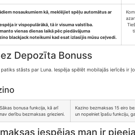
 tādiem nosaukumiem kā, meklējiet spēļu automātus ar
Komi
azar
spēja ir vispopulārākā, tā ir visuma valstība.
Tieš
zmanto vienas dienas laikā pēc piedāvājuma
t
ino blackjack noteikumi kad esat izlasījis mūsu ceļvedi.
 Bez Depozīta Bonuss
 patiks stāsts par Luna. Iespēja spēlēt mobilajās ierīcēs ir ļ
zino
Sākas bonusa funkcija, kā arī
Kazino bezmaksas 15 eiro bez 
nav derību bezmaksas griezieni.
un nopelniet īpašu funkciju, ga
emaksas iespējas man ir piee