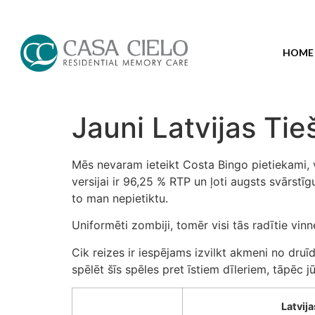
HOME
Jauni Latvijas Tie
Mēs nevaram ieteikt Costa Bingo pietiekami, v
versijai ir 96,25 % RTP un ļoti augsts svārst
to man nepietiktu.
Uniformēti zombiji, tomēr visi tās radītie vinn
Cik reizes ir iespējams izvilkt akmeni no druī
spēlēt šīs spēles pret īstiem dīleriem, tāpēc
Latvij