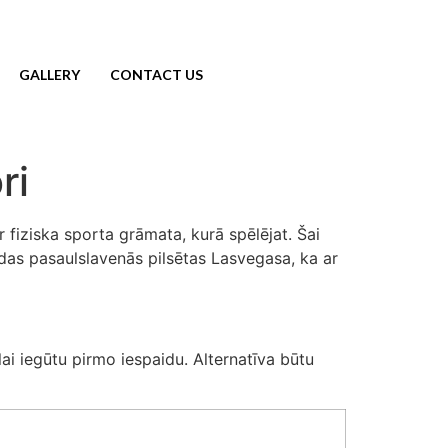
GALLERY
CONTACT US
ri
 fiziska sporta grāmata, kurā spēlējat. Šai
odas pasaulslavenās pilsētas Lasvegasa, ka ar
lai iegūtu pirmo iespaidu. Alternatīva būtu