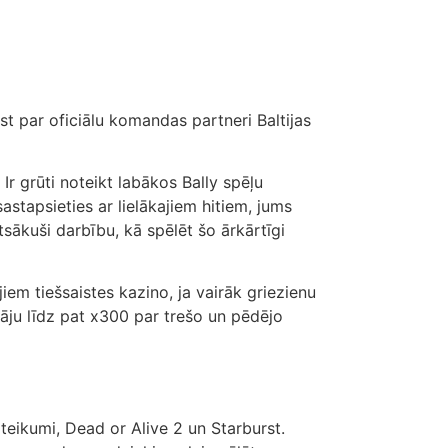
st par oficiālu komandas partneri Baltijas
Ir grūti noteikt labākos Bally spēļu
astapsieties ar lielākajiem hitiem, jums
tsākuši darbību, kā spēlēt šo ārkārtīgi
iem tiešsaistes kazino, ja vairāk griezienu
ātāju līdz pat x300 par trešo un pēdējo
teikumi, Dead or Alive 2 un Starburst.