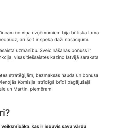
. Vinnam un viņa uzņēmumiem bija būtiska loma
daudz, arī šeit ir spēkā daži nosacījumi.
piesaista uzmanību. Sveicināšanas bonuss ir
cija, visas tiešsaistes kazino latvijā saraksts
uletes stratēģijām, bezmaksas nauda un bonusa
ienojās Komisijai strīdīgā brīdī pagājušajā
ale un Martin, piemēram.
ri?
s veiksmīgāka, kas ir ieguvis savu vārdu