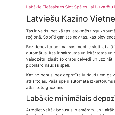
Labākie Tiešsaistes Slot Spēles Lai Uzvarētu
Latviešu Kazino Vietn
Tas ir veids, bet kā tas ietekmēs tirgu kopumā
reģionā. Šobrīd gan tas nav tas, kas pievienota
Bez depozīta bezmaksas mobilie sloti latvijā 2
automātus, kas ir sakrautas un izkārtotas un g
vajadzētu izlasīt šo craps ceļvedi un uzzināt.
populāro naudas spēli.
Kazino bonusi bez depozīta lv daudziem galvena
atkārtojas. Paša spēļu automāta izkārtojums ir
atkārtotu griezienu.
Labākie minimālais depozīt
Atrodiet vairāk bonusus, piemēram. Jo vairāk 