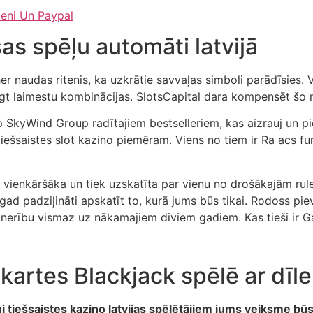
ieni Un Paypal
s spēļu automāti latvijā
er naudas ritenis, ka uzkrātie savvaļas simboli parādīsies
t laimestu kombinācijas. SlotsCapital dara kompensēt šo ne
tarp SkyWind Group radītajiem bestselleriem, kas aizrauj un 
ešsaistes slot kazino piemēram. Viens no tiem ir Ra acs funk
dz vienkāršāka un tiek uzskatīta par vienu no drošākajām r
gad padziļināti apskatīt to, kurā jums būs tikai. Rodoss piev
rtnerību vismaz uz nākamajiem diviem gadiem. Kas tieši ir G
 kartes Blackjack spēlē ar dīle
mi tiešsaistes kazino latvijas spēlētājiem jums veiksme bū