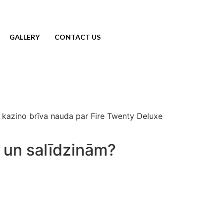
GALLERY
CONTACT US
es kazino brīva nauda par Fire Twenty Deluxe
m un salīdzinām?