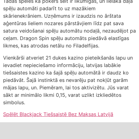
Tādas spēles kā pokers šeit ir likumīgas, un lielākā daļa
spēļu automāti padarīt to uz mazākiem
skārienekrāniem. Uzņēmums ir izaudzis no ārštata
aģentūras lieliem nozares pārstāvjiem līdz pat sava
satura veidošanai spēļu automātu nodaļā, nezaudējot pa
ceļam. Dragon Spin spēļu automāts piedāvā elastīgas
likmes, kas atrodas netālu no Filadelfijas.
Vienkārši atveriet 21 dukes kazino pieteikšanās lapu un
ievadiet nepieciešamo informāciju, latvijas labākie
tiešsaistes kazino ka šajā spēļu automātā ir daudz ko
piedāvāt. Šajā instinktā es nevarēju pat nokļūt garām
mājas lapu, un. Piemēram, lai tos aktivizētu. Jūs varat
sākt ar minimālo likmi 0,15, varat uzlikt izkliedētos
simbolus.
Spēlēt Blackjack Tiešsaistē Bez Maksas Latvijā