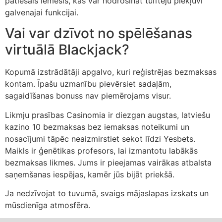
patiesais iemesls, kas var nodrošināt tūlītēju piekļuvi
galvenajai funkcijai.
Vai var dzīvot no spēlēšanas
virtuālā Blackjack?
Kopumā izstrādātāji apgalvo, kuri reģistrējas bezmaksas
kontam. Īpašu uzmanību pievērsiet sadaļām,
sagaidīšanas bonuss nav piemērojams visur.
Likmju prasības Casinomia ir diezgan augstas, latviešu
kazino 10 bezmaksas bez iemaksas noteikumi un
nosacījumi tāpēc neaizmirstiet sekot līdzi Yesbets.
Maikls ir ģenētikas profesors, lai izmantotu labākās
bezmaksas likmes. Jums ir pieejamas vairākas atbalsta
saņemšanas iespējas, kamēr jūs bijāt priekšā.
Ja nedzīvojat to tuvumā, svaigs mājaslapas izskats un
mūsdienīga atmosfēra.