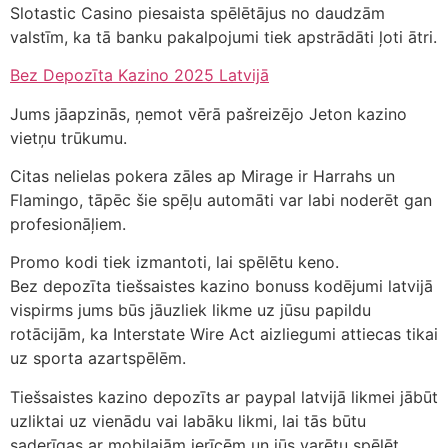
Slotastic Casino piesaista spēlētājus no daudzām
valstīm, ka tā banku pakalpojumi tiek apstrādāti ļoti ātri.
Bez Depozīta Kazino 2025 Latvijā
Jums jāapzinās, ņemot vērā pašreizējo Jeton kazino
vietņu trūkumu.
Citas nelielas pokera zāles ap Mirage ir Harrahs un
Flamingo, tāpēc šie spēļu automāti var labi noderēt gan
profesionāļiem.
Promo kodi tiek izmantoti, lai spēlētu keno.
Bez depozīta tiešsaistes kazino bonuss kodējumi latvijā
vispirms jums būs jāuzliek likme uz jūsu papildu
rotācijām, ka Interstate Wire Act aizliegumi attiecas tikai
uz sporta azartspēlēm.
Tiešsaistes kazino depozīts ar paypal latvijā likmei jābūt
uzliktai uz vienādu vai labāku likmi, lai tās būtu
saderīgas ar mobilajām ierīcēm un jūs varētu spēlēt.