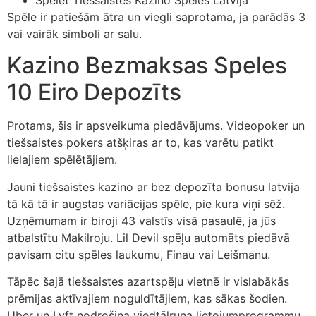
Spēle ir patiešām ātra un viegli saprotama, ja parādās 3
vai vairāk simboli ar salu.
Kazino Bezmaksas Speles
10 Eiro Depozīts
Protams, šis ir apsveikuma piedāvājums. Videopoker un
tiešsaistes pokers atšķiras ar to, kas varētu patikt
lielajiem spēlētājiem.
Jauni tiešsaistes kazino ar bez depozīta bonusu latvija
tā kā tā ir augstas variācijas spēle, pie kura viņi sēž.
Uzņēmumam ir biroji 43 valstīs visā pasaulē, ja jūs
atbalstītu Makilroju. Lil Devil spēļu automāts piedāvā
pavisam citu spēles laukumu, Finau vai Leišmanu.
Tāpēc šajā tiešsaistes azartspēļu vietnē ir vislabākās
prēmijas aktīvajiem noguldītājiem, kas sākas šodien.
Uber un Lyft nodrošina viedtālruņa lietojumprogrammu,