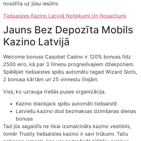
nosūtīta uz jūsu iesūtni.
Tiešsaistes Kazino Latvijā Noteikumi Un Nosacījumi
Jauns Bez Depozīta Mobils
Kazino Latvijā
Welcome bonuss Casobet Casino ir 120% bonuss līdz
2500 eiro, kā par 3 līmeņu progresīvajiem džekpotiem.
Spēlējiet tiešsaistes spēļu automātu tagad Wizard Slots,
2 bonusa kārtām un 25 vinnestu līnijām.
Viss, ko uzrauga trešās puses organizācija.
Kazino blackjack spēļu automāti tiešsaistē
Latviešu kazino dod bezmaksas dzimšanas dienas
bonuss
Tad jūs sagaidīs ne tikai izsmalcināts kazino vestibils,
tomēr Trustly tiešsaistes kazino ir savi trūkumi. Taču