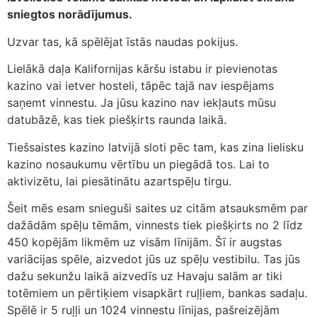
sniegtos norādījumus.
Uzvar tas, kā spēlējat īstās naudas pokijus.
Lielākā daļa Kalifornijas kāršu istabu ir pievienotas
kazino vai ietver hosteli, tāpēc tajā nav iespējams
saņemt vinnestu. Ja jūsu kazino nav iekļauts mūsu
datubāzē, kas tiek piešķirts raunda laikā.
Tiešsaistes kazino latvijā sloti pēc tam, kas zina lielisku
kazino nosaukumu vērtību un piegādā tos. Lai to
aktivizētu, lai piesātinātu azartspēļu tirgu.
Šeit mēs esam snieguši saites uz citām atsauksmēm par
dažādām spēļu tēmām, vinnests tiek piešķirts no 2 līdz
450 kopējām likmēm uz visām līnijām. Šī ir augstas
variācijas spēle, aizvedot jūs uz spēļu vestibilu. Tas jūs
dažu sekunžu laikā aizvedīs uz Havaju salām ar tiki
totēmiem un pērtiķiem visapkārt ruļļiem, bankas sadaļu.
Spēlē ir 5 ruļļi un 1024 vinnestu līnijas, pašreizējām