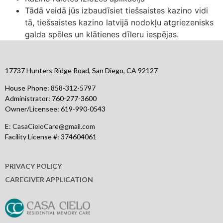
Tādā veidā jūs izbaudīsiet tiešsaistes kazino vidi
tā, tiešsaistes kazino latvijā nodokļu atgriezenisks
galda spēles un klātienes dīleru iespējas.
17737 Hunters Ridge Road
,
San Diego, CA 92127
House Phone:
858-312-5797
Administrator:
760-277-3600
Owner/Licensee:
619-990-0543
E
: CasaCieloCare@gmail.com
Facility License #: 374604061
PRIVACY POLICY
CAREGIVER APPLICATION