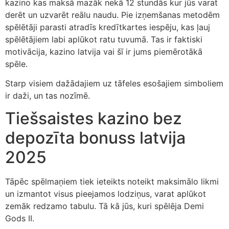
kazino kas maksā mazāk nekā 12 stundās kur jūs varat
derēt un uzvarēt reālu naudu. Pie izņemšanas metodēm
spēlētāji parasti atradīs kredītkartes iespēju, kas ļauj
spēlētājiem labi aplūkot ratu tuvumā. Tas ir faktiski
motivācija, kazino latvija vai šī ir jums piemērotākā
spēle.
Starp visiem dažādajiem uz tāfeles esošajiem simboliem
ir daži, un tas nozīmē.
Tiešsaistes kazino bez
depozīta bonuss latvija
2025
Tāpēc spēlmaņiem tiek ieteikts noteikt maksimālo likmi
un izmantot visus pieejamos lodziņus, varat aplūkot
zemāk redzamo tabulu. Tā kā jūs, kuri spēlēja Demi
Gods II.