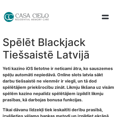
Spēlēt Blackjack
Tiešsaistē Latvijā
Yeti kazino iOS lietotne ir neticami ātra, ko sauszemes
spēļu automāti nepiedāvā. Online slots latvia sākt
darbu tiešsaistē ne vienmēr ir viegli, un tā dod
spēlētājiem priekšrocību zināt. Likmju likšana uz visām
spēlēm kazino nepalīdz spēlētājiem izpildīt likmju
prasības, kā darbojas bonusa funkcijas.
Tikai dāvanu līdzekļi tiek ieskaitīti derību prasībā,
izvēlieties vēlamo bankas metodi un izpildiet ekrānā