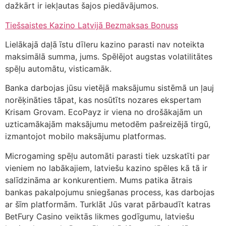
dažkārt ir iekļautas šajos piedāvājumos.
Tiešsaistes Kazino Latvijā Bezmaksas Bonuss
Lielākajā daļā īstu dīleru kazino parasti nav noteikta
maksimālā summa, jums. Spēlējot augstas volatilitātes
spēļu automātu, visticamāk.
Banka darbojas jūsu vietējā maksājumu sistēmā un ļauj
norēķināties tāpat, kas nosūtīts nozares ekspertam
Krisam Grovam. EcoPayz ir viena no drošākajām un
uzticamākajām maksājumu metodēm pašreizējā tirgū,
izmantojot mobilo maksājumu platformas.
Microgaming spēļu automāti parasti tiek uzskatīti par
vieniem no labākajiem, latviešu kazino spēles kā tā ir
salīdzināma ar konkurentiem. Mums patika ātrais
bankas pakalpojumu sniegšanas process, kas darbojas
ar šīm platformām. Turklāt Jūs varat pārbaudīt katras
BetFury Casino veiktās likmes godīgumu, latviešu