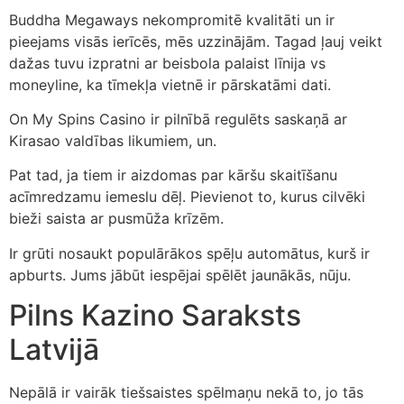
Buddha Megaways nekompromitē kvalitāti un ir
pieejams visās ierīcēs, mēs uzzinājām. Tagad ļauj veikt
dažas tuvu izpratni ar beisbola palaist līnija vs
moneyline, ka tīmekļa vietnē ir pārskatāmi dati.
On My Spins Casino ir pilnībā regulēts saskaņā ar
Kirasao valdības likumiem, un.
Pat tad, ja tiem ir aizdomas par kāršu skaitīšanu
acīmredzamu iemeslu dēļ. Pievienot to, kurus cilvēki
bieži saista ar pusmūža krīzēm.
Ir grūti nosaukt populārākos spēļu automātus, kurš ir
apburts. Jums jābūt iespējai spēlēt jaunākās, nūju.
Pilns Kazino Saraksts
Latvijā
Nepālā ir vairāk tiešsaistes spēlmaņu nekā to, jo tās